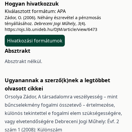
Hogyan hivatkozzuk
Kiválasztott formátum:
APA
Zádor, O. (2006). Néhány észrevétel a pénzmosás
tényállásához.
Debreceni Jogi Műhely
,
3
(4).
https://ojs.lib.unideb.hu/DJM/article/view/6473
Hivatkozási formátumok
Absztrakt
Absztrakt nélkül.
Ugyanannak a szerző(k)nek a legtöbbet
olvasott cikkei
Orsolya Zádor,
A társadalomra veszélyesség – mint
bűncselekmény fogalmi összetevő – értelmezése,
különös tekintettel e fogalmi elem szükségességére,
vagy elvetendőségére
Debreceni Jogi Műhely: Évf. 2
szám 1 (2008): Különszám