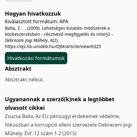
Hogyan hivatkozzuk
Kiválasztott formátum:
APA
Balla, Z. . . (2009). Lehetséges kutatási módszerek a
közbeszerzésben - résztvevő megfigyelés és interjú -.
Debreceni Jogi Műhely
,
6
(2).
https://ojs.lib.unideb.hu/DJM/article/view/6325
Hivatkozási formátumok
Absztrakt
Absztrakt nélkül.
Ugyanannak a szerző(k)nek a legtöbbet
olvasott cikkei
Zsuzsa Balla,
Az EU pénzügyi érdekeinek védelme,
fókuszban a korrupció elleni szervezete
Debreceni Jogi
Műhely: Évf. 12 szám 1-2 (2015)