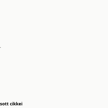
.
ott cikkei