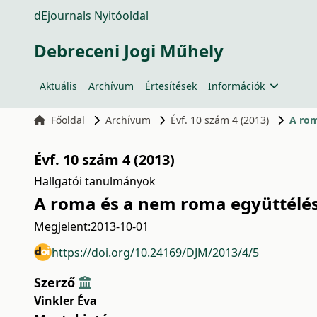
dEjournals Nyitóoldal
Debreceni Jogi Műhely
Aktuális
Archívum
Értesítések
Információk
Főoldal
Archívum
Évf. 10 szám 4 (2013)
A rom
Évf. 10 szám 4 (2013)
Hallgatói tanulmányok
A roma és a nem roma együttélé
Megjelent:
2013-10-01
https://doi.org/10.24169/DJM/2013/4/5
Szerző
Vinkler Éva