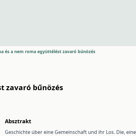
a és a nem roma együttélést zavaró bűnözés
st zavaró bűnözés
Absztrakt
Geschichte über eine Gemeinschaft und ihr Los. Die, ei