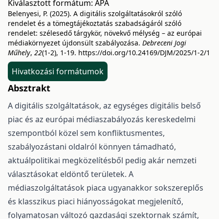
Kiválasztott formátum:
APA
Belenyesi, P. (2025). A digitális szolgáltatásokról szóló
rendelet és a tömegtájékoztatás szabadságáról szóló
rendelet: szélesedő tárgykör, növekvő mélység – az európai
médiakörnyezet újdonsült szabályozása.
Debreceni Jogi
Műhely
,
22
(1-2), 1-19.
https://doi.org/10.24169/DJM/2025/1-2/1
Hivatkozási formátumok
Absztrakt
A digitális szolgáltatások, az egységes digitális belső
piac és az európai médiaszabályozás kereskedelmi
szempontból közel sem konfliktusmentes,
szabályozástani oldalról könnyen támadható,
aktuálpolitikai megközelítésből pedig akár nemzeti
választásokat eldöntő területek. A
médiaszolgáltatások piaca ugyanakkor sokszereplős
és klasszikus piaci hiányosságokat megjelenítő,
folyamatosan változó gazdasági szektornak számít,