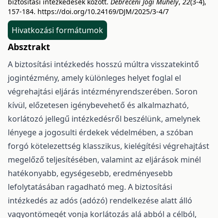
biztosítási intézkedések között.
Debreceni Jogi Műhely
,
22
(3-4),
157-184.
https://doi.org/10.24169/DJM/2025/3-4/7
Hivatkozási formátumok
Absztrakt
A biztosítási intézkedés hosszú múltra visszatekintő
jogintézmény, amely különleges helyet foglal el
végrehajtási eljárás intézményrendszerében. Soron
kívül, előzetesen igénybevehető és alkalmazható,
korlátozó jellegű intézkedésről beszélünk, amelynek
lényege a jogosulti érdekek védelmében, a szóban
forgó kötelezettség klasszikus, kielégítési végrehajtást
megelőző teljesítésében, valamint az eljárások minél
hatékonyabb, egységesebb, eredményesebb
lefolytatásában ragadható meg. A biztosítási
intézkedés az adós (adózó) rendelkezése alatt álló
vagyontömegét vonja korlátozás alá abból a célból,