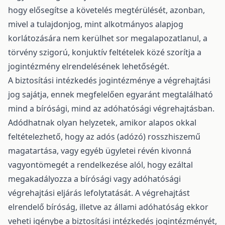
hogy elősegítse a követelés megtérülését, azonban,
mivel a tulajdonjog, mint alkotmányos alapjog
korlátozására nem kerülhet sor megalapozatlanul, a
törvény szigorú, konjuktív feltételek közé szorítja a
jogintézmény elrendelésének lehetőségét.
A biztosítási intézkedés jogintézménye a végrehajtási
jog sajátja, ennek megfelelően egyaránt megtalálható
mind a bírósági, mind az adóhatósági végrehajtásban.
Adódhatnak olyan helyzetek, amikor alapos okkal
feltételezhető, hogy az adós (adózó) rosszhiszemű
magatartása, vagy egyéb ügyletei révén kivonná
vagyontömegét a rendelkezése alól, hogy ezáltal
megakadályozza a bírósági vagy adóhatósági
végrehajtási eljárás lefolytatását. A végrehajtást
elrendelő bíróság, illetve az állami adóhatóság ekkor
veheti igénybe a biztosítási intézkedés jogintézményét,