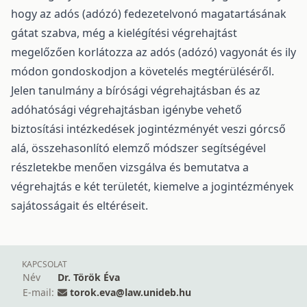
hogy az adós (adózó) fedezetelvonó magatartásának
gátat szabva, még a kielégítési végrehajtást
megelőzően korlátozza az adós (adózó) vagyonát és ily
módon gondoskodjon a követelés megtérüléséről.
Jelen tanulmány a bírósági végrehajtásban és az
adóhatósági végrehajtásban igénybe vehető
biztosítási intézkedések jogintézményét veszi górcső
alá, összehasonlító elemző módszer segítségével
részletekbe menően vizsgálva és bemutatva a
végrehajtás e két területét, kiemelve a jogintézmények
sajátosságait és eltéréseit.
KAPCSOLAT
Név
Dr. Török Éva
E-mail:
torok.eva@law.unideb.hu