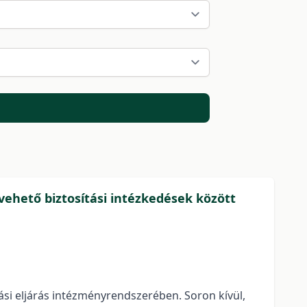
vehető biztosítási intézkedések között
tási eljárás intézményrendszerében. Soron kívül,