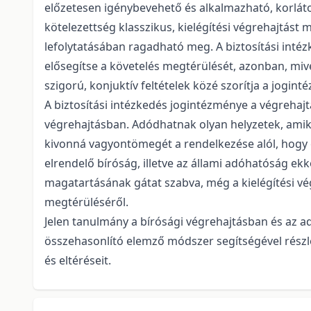
előzetesen igénybevehető és alkalmazható, korlát
kötelezettség klasszikus, kielégítési végrehajtás
lefolytatásában ragadható meg. A biztosítási intéz
elősegítse a követelés megtérülését, azonban, miv
szigorú, konjuktív feltételek közé szorítja a jogi
A biztosítási intézkedés jogintézménye a végrehaj
végrehajtásban. Adódhatnak olyan helyzetek, amik
kivonná vagyontömegét a rendelkezése alól, hogy e
elrendelő bíróság, illetve az állami adóhatóság ek
magatartásának gátat szabva, még a kielégítési v
megtérüléséről.
Jelen tanulmány a bírósági végrehajtásban és az a
összehasonlító elemző módszer segítségével részle
és eltéréseit.