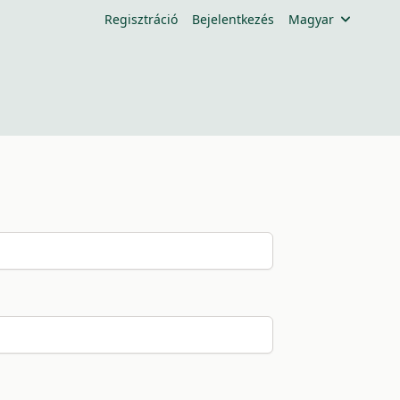
Regisztráció
Bejelentkezés
Magyar