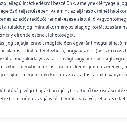
ozó jellegű intézkedésről beszélünk, amelynek lényege a jo
t megelőző teljesítésében, valamint az eljárások minél hat
kedés az adós (adózó) rendelkezése alatt álló vagyontömegé
el a tulajdonjog, mint alkotmányos alapjog korlátozására n
ntézmény elrendelésének lehetőségét.
tási jog sajátja, ennek megfelelően egyaránt megtalálható 
or alapos okkal feltételezhető, hogy az adós (adózó) rossz
záltal megakadályozza a bírósági vagy adóhatósági végrehajt
kor veheti igénybe a biztosítási intézkedés jogintézményét,
égrehajtást megelőzően korlátozza az adós (adózó) vagyon
dóhatósági végrehajtásban igénybe vehető biztosítási intéz
tekbe menően vizsgálva és bemutatva a végrehajtás e két t