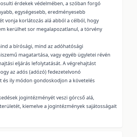
gosulti érdekek védelmében, a szóban forgó
ékonyabb, egységesebb, eredményesebb
t vonja korlátozás alá abból a célból, hogy
em kerülhet sor megalapozatlanul, a törvény
mind a bírósági, mind az adóhatósági
hiszemű magatartása, vagy egyéb ügyletei révén
ási eljárás lefolytatását. A végrehajtást
 hogy az adós (adózó) fedezetelvonó
át és ily módon gondoskodjon a követelés
kedések jogintézményét veszi górcső alá,
erületét, kiemelve a jogintézmények sajátosságait