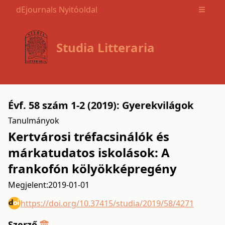
dEjournals Nyitóoldal
Open m
Studia Litteraria
Évf. 58 szám 1-2 (2019): Gyerekvilágok
Tanulmányok
Kertvárosi tréfacsinálók és
márkatudatos iskolások: A
frankofón kölyökképregény
Megjelent:
2019-01-01
https://doi.org/10.37415/studia/2019/58/4271
Szerző