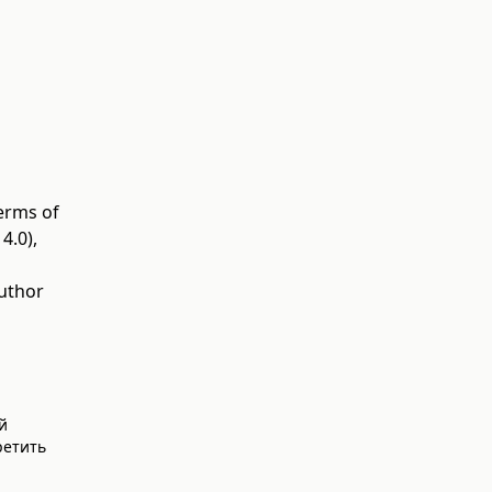
terms of
4.0)
,
author
й
ретить