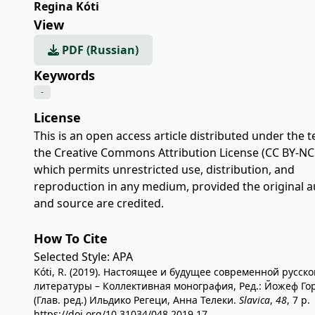
Regina Kóti
View
PDF (Russian)
Keywords
-
License
This is an open access article distributed under the 
the
Creative Commons Attribution License (CC BY-NC 
which permits unrestricted use, distribution, and
reproduction in any medium, provided the original 
and source are credited.
How To Cite
Selected Style:
APA
Kóti, R. (2019). Настоящее и будущее современной русско
литературы – Коллективная монография, Ред.: Йожеф Го
(Глав. ред.) Ильдико Регеци, Анна Телеки.
Slavica
,
48
, 7 p.
https://doi.org/10.31034/048.2019.17