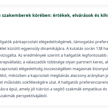
ú szakemberek körében: értékek, elvárások és ki
allgatók párkapcsolati elégedettségének, támogatási preferen
élet közötti egyensúly dinamikájára. A kutatás során 138 hal
 vizsgálta. Az eredmények szerint a hallgatók legfontosabb 
pvállalás; a válaszadók többsége olyan partnert keres, aki 
rkapcsolati elégedettség összességében magasnak bizonyult:
lést, miközben a kapcsolati megbánás alacsony arányban je
ati működés sokféleségére utal. A hallgatók preferenciarend
ra épül, amely jól tükrözi a segítő szakmák empatikus és
szakmák perspektívájából.