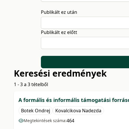
Publikált ez után
Publikált ez előtt
Keresési eredmények
1 - 3 a 3 tételből
A formális és informális támogatási forr
Botek Ondrej
Kovalcikova Nadezda
464
Megtekintések száma: