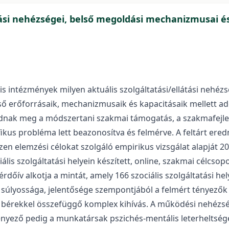
átási nehézségei, belső megoldási mechanizmusai 
lis intézmények milyen aktuális szolgáltatási/ellátási neh
erőforrásaik, mechanizmusaik és kapacitásaik mellett adott
nak meg a módszertani szakmai támogatás, a szakmafejlesz
fikus probléma lett beazonosítva és felmérve. A feltárt er
en elemzési célokat szolgáló empirikus vizsgálat alapját
 szolgáltatási helyein készített, online, szakmai célcsopor
dőív alkotja a mintát, amely 166 szociális szolgáltatási he
lyossága, jelentősége szempontjából a felmért tényezők k
 bérekkel összefüggő komplex kihívás. A működési nehézs
tényező pedig a munkatársak pszichés-mentális leterheltség