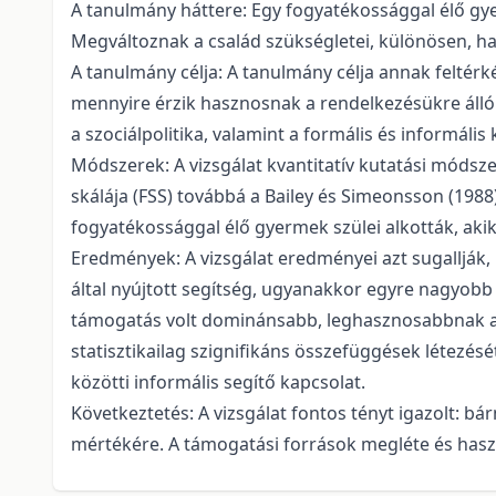
A tanulmány háttere: Egy fogyatékossággal élő gye
Megváltoznak a család szükségletei, különösen, h
A tanulmány célja: A tanulmány célja annak feltér
mennyire érzik hasznosnak a rendelkezésükre álló 
a szociálpolitika, valamint a formális és informáli
Módszerek: A vizsgálat kvantitatív kutatási módsze
skálája (FSS) továbbá a Bailey és Simeonsson (1988
fogyatékossággal élő gyermek szülei alkották, akik k
Eredmények: A vizsgálat eredményei azt sugallják
által nyújtott segítség, ugyanakkor egyre nagyob
támogatás volt dominánsabb, leghasznosabbnak a f
statisztikailag szignifikáns összefüggések létezé
közötti informális segítő kapcsolat.
Következtetés: A vizsgálat fontos tényt igazolt: b
mértékére. A támogatási források megléte és haszno