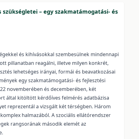
és szükségletei – egy szakmatámogatási- és
ézségekkel és kihívásokkal szembesülnek mindennapi
 pillanatban reagálni, illetve milyen konkrét,
tés lehetséges irányai, formái és beavatkozásai
edmények egy szakmatámogatási- és fejlesztési
 2022 novemberében és decemberében, két
t által kitöltött kérdőíves felmérés adatbázisa
lyet reprezentál a vizsgált két térségben. Három
omplex halmazából. A szociális ellátórendszer
égek rangsorának második elemét az
e.