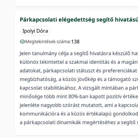
Párkapcsolati elégedettség segítő hivatás
Ipolyi Dóra
138
Megtekintések száma:
Jelen tanulmány célja a segítő hivatásra készülő h
különös tekintettel a szakmai identitás és a magán
adatokat, párkapcsolati státuszt és preferenciákat
megbízhatóság, a közös jövőkép és a támogató szere
kapcsolat stabilitásához. A vizsgált mintában a pá
minősége több mint 80%-ban kapott pozitív értéke
jelenléte nagyobb szórást mutatott, ami a kapcsol
kommunikációra és a közös értékalapú gondolkodás
a párkapcsolati dinamikák megértéséhez a segítő 