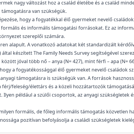
rmek nagy változást hoz a család életébe és a család mind
a támogatásra van szükségük.
képezése, hogy a fogyatékkal élő gyermeket nevelő családo
formális és informális támogatási forrásokat. Ez az informá
s környezet szereplői számára.
ren alapult. A vonatkozó adatokat két standardizált kérdőív
) által készített The Family Needs Survey segítségével szere
özött jóval több nő – anya (N= 427), mint férfi – apa (N= 66)
, hogy a fogyatékossággal élő gyermeket nevelő családok 
b anyagi támogatásra is szükségük van. A források hasznos
érj/feleség/élettárs és a közeli hozzátartozók támogatásá
sét. Ilyen például a szülői csoportok, az anyagi szükséglet
ármilyen formális, de főleg informális támogatás közvetlen h
ssága pozitívan befolyásolja a családi szükségletek kielég