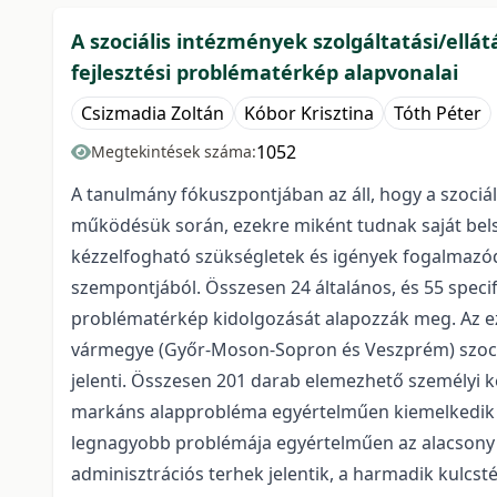
A szociális intézmények szolgáltatási/ell
fejlesztési problématérkép alapvonalai
Csizmadia Zoltán
Kóbor Krisztina
Tóth Péter
1052
Megtekintések száma:
A tanulmány fókuszpontjában az áll, hogy a szociá
működésük során, ezekre miként tudnak saját belső 
kézzelfogható szükségletek és igények fogalmazód
szempontjából. Összesen 24 általános, és 55 speci
problématérkép kidolgozását alapozzák meg. Az ez
vármegye (Győr-Moson-Sopron és Veszprém) szociális
jelenti. Összesen 201 darab elemezhető személyi kér
markáns alapprobléma egyértelműen kiemelkedik sú
legnagyobb problémája egyértelműen az alacsony
adminisztrációs terhek jelentik, a harmadik kulcs