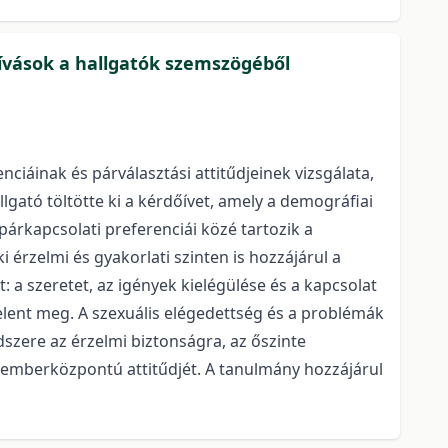
hívások a hallgatók szemszögéből
ciáinak és párválasztási attitűdjeinek vizsgálata,
lgató töltötte ki a kérdőívet, amely a demográfiai
párkapcsolati preferenciái közé tartozik a
érzelmi és gyakorlati szinten is hozzájárul a
 a szeretet, az igények kielégülése és a kapcsolat
lent meg. A szexuális elégedettség és a problémák
szere az érzelmi biztonságra, az őszinte
 emberközpontú attitűdjét. A tanulmány hozzájárul