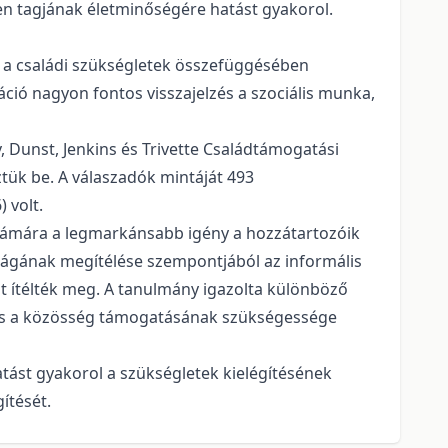
en tagjának életminőségére hatást gyakorol.
k a családi szükségletek összefüggésében
ció nagyon fontos visszajelzés a szociális munka,
, Dunst, Jenkins és Trivette Családtámogatási
ztük be. A válaszadók mintáját 493
 volt.
számára a legmarkánsabb igény a hozzátartozóik
ságának megítélése szempontjából az informális
t ítélték meg. A tanulmány igazolta különböző
ek és a közösség támogatásának szükségessége
atást gyakorol a szükségletek kielégítésének
ítését.