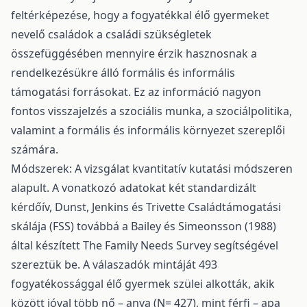
feltérképezése, hogy a fogyatékkal élő gyermeket
nevelő családok a családi szükségletek
összefüggésében mennyire érzik hasznosnak a
rendelkezésükre álló formális és informális
támogatási forrásokat. Ez az információ nagyon
fontos visszajelzés a szociális munka, a szociálpolitika,
valamint a formális és informális környezet szereplői
számára.
Módszerek: A vizsgálat kvantitatív kutatási módszeren
alapult. A vonatkozó adatokat két standardizált
kérdőív, Dunst, Jenkins és Trivette Családtámogatási
skálája (FSS) továbbá a Bailey és Simeonsson (1988)
által készített The Family Needs Survey segítségével
szereztük be. A válaszadók mintáját 493
fogyatékossággal élő gyermek szülei alkották, akik
között jóval több nő – anya (N= 427), mint férfi – apa