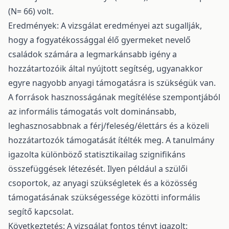
(N= 66) volt.
Eredmények: A vizsgálat eredményei azt sugallják,
hogy a fogyatékossággal élő gyermeket nevelő
családok számára a legmarkánsabb igény a
hozzátartozóik által nyújtott segítség, ugyanakkor
egyre nagyobb anyagi támogatásra is szükségük van.
A források hasznosságának megítélése szempontjából
az informális támogatás volt dominánsabb,
leghasznosabbnak a férj/feleség/élettárs és a közeli
hozzátartozók támogatását ítélték meg. A tanulmány
igazolta különböző statisztikailag szignifikáns
összefüggések létezését. Ilyen például a szülői
csoportok, az anyagi szükségletek és a közösség
támogatásának szükségessége közötti informális
segítő kapcsolat.
Következtetés: A vizsgálat fontos tényt igazolt: