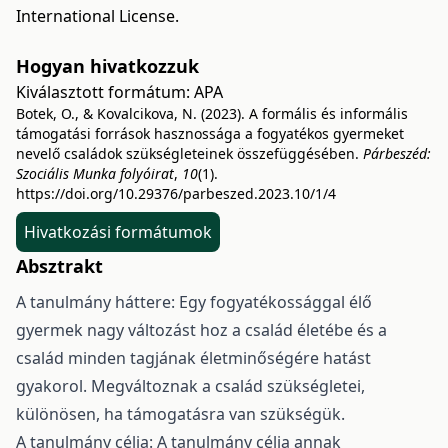
International License
.
Hogyan hivatkozzuk
Kiválasztott formátum:
APA
Botek, O., & Kovalcikova, N. (2023). A formális és informális
támogatási források hasznossága a fogyatékos gyermeket
nevelő családok szükségleteinek összefüggésében.
Párbeszéd:
Szociális Munka folyóirat
,
10
(1).
https://doi.org/10.29376/parbeszed.2023.10/1/4
Hivatkozási formátumok
Absztrakt
A tanulmány háttere: Egy fogyatékossággal élő
gyermek nagy változást hoz a család életébe és a
család minden tagjának életminőségére hatást
gyakorol. Megváltoznak a család szükségletei,
különösen, ha támogatásra van szükségük.
A tanulmány célja: A tanulmány célja annak