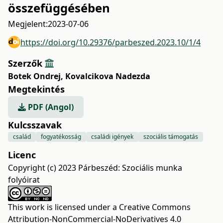
összefüggésében
Megjelent:
2023-07-06
https://doi.org/10.29376/parbeszed.2023.10/1/4
Szerzők
Botek Ondrej
,
Kovalcikova Nadezda
Megtekintés
PDF (Angol)
Kulcsszavak
család
fogyatékosság
családi igények
szociális támogatás
Licenc
Copyright (c) 2023 Párbeszéd: Szociális munka
folyóirat
This work is licensed under a
Creative Commons
Attribution-NonCommercial-NoDerivatives 4.0