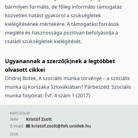
bármilyen formális, de főleg informális támogatás
közvetlen hatást gyakorol a szükségletek
kielégítésének mértékére. A támogatási források
megléte és hasznossága pozitívan befolyásolja a
családi szükségletek kielégítését.
Ugyanannak a szerző(k)nek a legtöbbet
olvasott cikkei
Ondrej Botek,
A szociális munka törvénye – a szociális
munka új korszaka Szlovákiában?
Párbeszéd: Szociális
munka folyóirat: Évf. 4 szám 1 (2017)
KAPCSOLAT
Név
Kristóf Zsolt
E-mail:
kristof.zsolt@foh.unideb.hu
ISSN