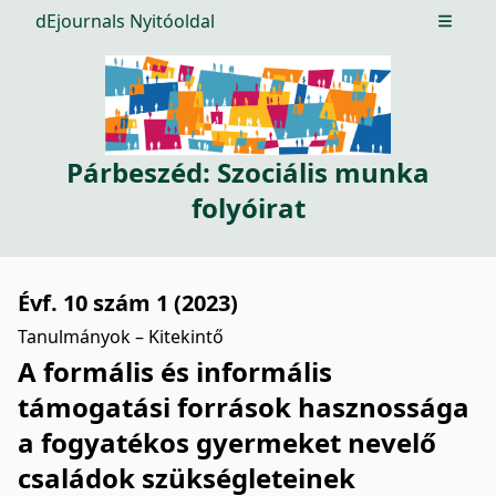
dEjournals Nyitóoldal
Open m
Párbeszéd: Szociális munka
folyóirat
Évf. 10 szám 1 (2023)
Tanulmányok – Kitekintő
A formális és informális
támogatási források hasznossága
a fogyatékos gyermeket nevelő
családok szükségleteinek