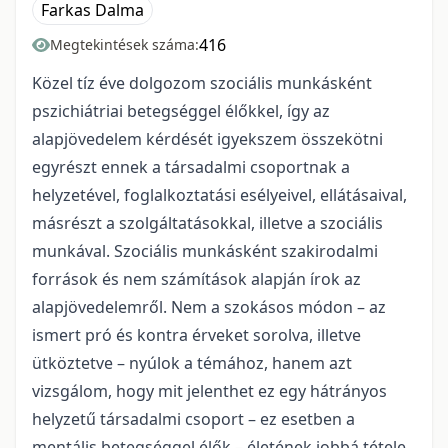
Farkas Dalma
416
Megtekintések száma:
Közel tíz éve dolgozom szociális munkásként
pszichiátriai betegséggel élőkkel, így az
alapjövedelem kérdését igyekszem összekötni
egyrészt ennek a társadalmi csoportnak a
helyzetével, foglalkoztatási esélyeivel, ellátásaival,
másrészt a szolgáltatásokkal, illetve a szociális
munkával. Szociális munkásként szakirodalmi
források és nem számítások alapján írok az
alapjövedelemről. Nem a szokásos módon – az
ismert pró és kontra érveket sorolva, illetve
ütköztetve – nyúlok a témához, hanem azt
vizsgálom, hogy mit jelenthet ez egy hátrányos
helyzetű társadalmi csoport – ez esetben a
mentális betegséggel élők – életének jobbá tétele