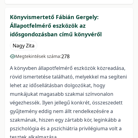
Könyvismertető Fábián Gergely:
Állapotfelmérő eszközök az
idősgondozásban című könyvéről
Nagy Zita
278
Megtekintések száma:
A könyvben állapotfelmérő eszközök közreadása,
rövid ismertetése található, melyekkel ma segíteni
lehet az idősellátásban dolgozókat, hogy
munkájukat magasabb szakmai színvonalon
végezhessék. Ilyen jellegű konkrét, összeszedett
gyűjtemény eddig nem állt rendelkezésére a
szakmának, hiszen egy zártabb kör, leginkább a
pszichológia és a pszichiátria privilégiuma volt a
tesztek alkalmazása.