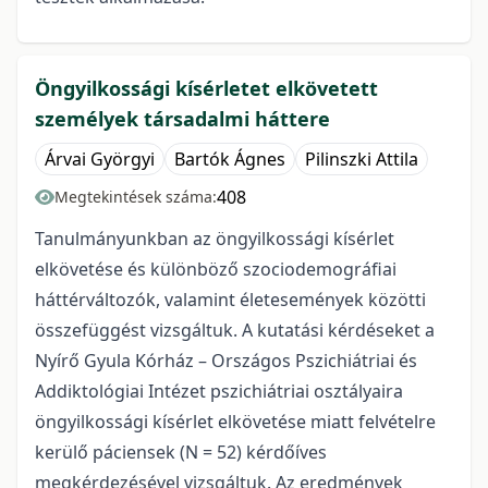
Öngyilkossági kísérletet elkövetett
személyek társadalmi háttere
Árvai Györgyi
Bartók Ágnes
Pilinszki Attila
408
Megtekintések száma:
Tanulmányunkban az öngyilkossági kísérlet
elkövetése és különböző szociodemográfiai
háttérváltozók, valamint életesemények közötti
összefüggést vizsgáltuk. A kutatási kérdéseket a
Nyírő Gyula Kórház – Országos Pszichiátriai és
Addiktológiai Intézet pszichiátriai osztályaira
öngyilkossági kísérlet elkövetése miatt felvételre
kerülő páciensek (N = 52) kérdőíves
megkérdezésével vizsgáltuk. Az eredmények