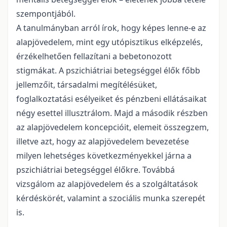
szempontjából.
A tanulmányban arról írok, hogy képes lenne-e az
alapjövedelem, mint egy utópisztikus elképzelés,
érzékelhetően fellazítani a bebetonozott
stigmákat. A pszichiátriai betegséggel élők főbb
jellemzőit, társadalmi megítélésüket,
foglalkoztatási esélyeiket és pénzbeni ellátásaikat
négy esettel illusztrálom. Majd a második részben
az alapjövedelem koncepcióit, elemeit összegzem,
illetve azt, hogy az alapjövedelem bevezetése
milyen lehetséges következményekkel járna a
pszichiátriai betegséggel élőkre. Továbbá
vizsgálom az alapjövedelem és a szolgáltatások
kérdéskörét, valamint a szociális munka szerepét
is.