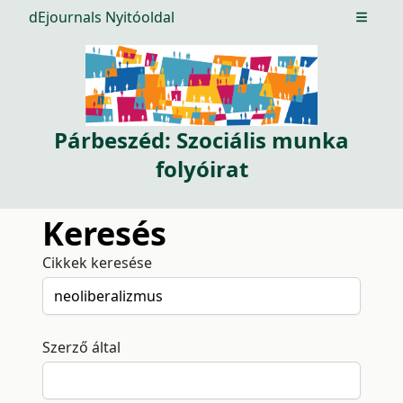
dEjournals Nyitóoldal
Open m
Párbeszéd: Szociális munka
folyóirat
Keresés
Cikkek keresése
Szerző által