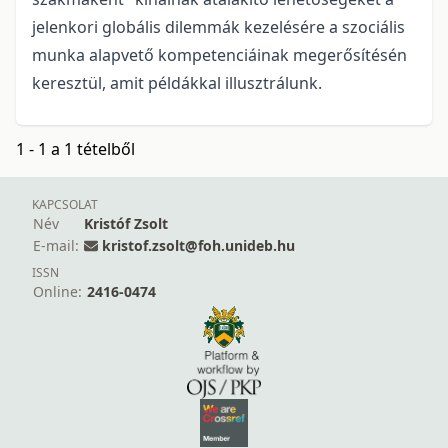
jelenkori globális dilemmák kezelésére a szociális
munka alapvető kompetenciáinak megerősítésén
keresztül, amit példákkal illusztrálunk.
1 - 1 a 1 tételből
KAPCSOLAT
Név
Kristóf Zsolt
E-mail:
kristof.zsolt@foh.unideb.hu
ISSN
Online:
2416-0474