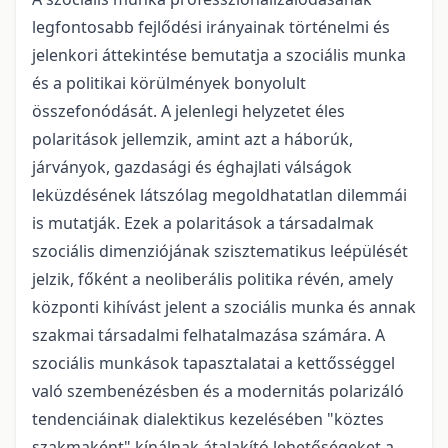
legfontosabb fejlődési irányainak történelmi és
jelenkori áttekintése bemutatja a szociális munka
és a politikai körülmények bonyolult
összefonódását. A jelenlegi helyzetet éles
polaritások jellemzik, amint azt a háborúk,
járványok, gazdasági és éghajlati válságok
leküzdésének látszólag megoldhatatlan dilemmái
is mutatják. Ezek a polaritások a társadalmak
szociális dimenziójának szisztematikus leépülését
jelzik, főként a neoliberális politika révén, amely
központi kihívást jelent a szociális munka és annak
szakmai társadalmi felhatalmazása számára. A
szociális munkások tapasztalatai a kettősséggel
való szembenézésben és a modernitás polarizáló
tendenciáinak dialektikus kezelésében "köztes
szakmaként" kínálnak átalakító lehetőségeket a