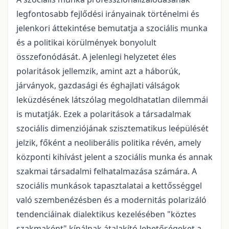
legfontosabb fejlődési irányainak történelmi és
jelenkori áttekintése bemutatja a szociális munka
és a politikai körülmények bonyolult
összefonódását. A jelenlegi helyzetet éles
polaritások jellemzik, amint azt a háborúk,
járványok, gazdasági és éghajlati válságok
leküzdésének látszólag megoldhatatlan dilemmái
is mutatják. Ezek a polaritások a társadalmak
szociális dimenziójának szisztematikus leépülését
jelzik, főként a neoliberális politika révén, amely
központi kihívást jelent a szociális munka és annak
szakmai társadalmi felhatalmazása számára. A
szociális munkások tapasztalatai a kettősséggel
való szembenézésben és a modernitás polarizáló
tendenciáinak dialektikus kezelésében "köztes
szakmaként" kínálnak átalakító lehetőségeket a