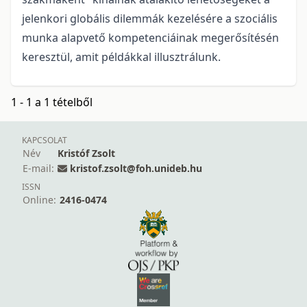
jelenkori globális dilemmák kezelésére a szociális
munka alapvető kompetenciáinak megerősítésén
keresztül, amit példákkal illusztrálunk.
1 - 1 a 1 tételből
KAPCSOLAT
Név
Kristóf Zsolt
E-mail:
kristof.zsolt@foh.unideb.hu
ISSN
Online:
2416-0474