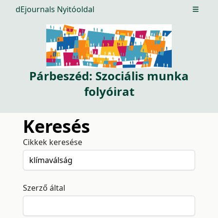
dEjournals Nyitóoldal
Open m
Párbeszéd: Szociális munka
folyóirat
Keresés
Cikkek keresése
Szerző által