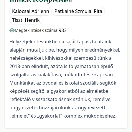
munkás összegzésében
Kalocsai Adrienn
Pátkainé Szmulai Rita
Tisztl Henrik
933
Megtekintések száma:
Helyzetjelentésünkben a saját tapasztalataink
alapján mutatjuk be, hogy milyen eredményekkel,
nehézségekkel, kihívásokkal szembesültünk a
2018-ban elindult, azóta is folyamatosan épülő
szolgáltatás kialakítása, működtetése kapcsán.
Munkánkat az óvodai és iskolai szociális segítők
képzését segítő, a gyakorlatból az elméletbe
reflektáló visszacsatolásnak szánjuk, remélve,
hogy ezzel is hozzájárulunk az úgynevezett
„elmélet” és „gyakorlat” komplex működéséhez.