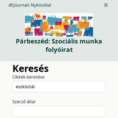
dEjournals Nyitóoldal
Open m
Párbeszéd: Szociális munka
folyóirat
Keresés
Cikkek keresése
Szerző által