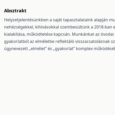
Absztrakt
Helyzetjelentésünkben a saját tapasztalataink alapján m
nehézségekkel, kihívásokkal szembesültünk a 2018-ban el
kialakítása, működtetése kapcsán. Munkánkat az óvodai és
gyakorlatból az elméletbe reflektáló visszacsatolásnak sz
úgynevezett „elmélet” és „gyakorlat” komplex működésé