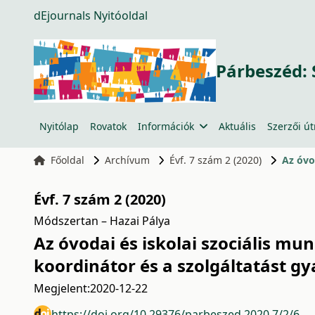
dEjournals Nyitóoldal
Párbeszéd: 
Nyitólap
Rovatok
Információk
Aktuális
Szerzői ú
Főoldal
Archívum
Évf. 7 szám 2 (2020)
Évf. 7 szám 2 (2020)
Módszertan – Hazai Pálya
Az óvodai és iskolai szociális m
koordinátor és a szolgáltatást g
Megjelent:
2020-12-22
https://doi.org/10.29376/parbeszed.2020.7/2/6