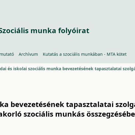
Szociális munka folyóirat
tmutató
Archívum
Kutatás a szociális munkában - MTA kötet
unka bevezetésének tapasztalatai szol
yakorló szociális munkás összegzéséb