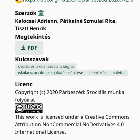
Szerzők
Kalocsai Adrienn
,
Pátkainé Szmulai Rita
,
Tisztl Henrik
Megtekintés
PDF
Kulcsszavak
óvodai és iskolai szociális segítő
iskolai szociális szolgáltatás kiépítése
eszköztár
paletta
Licenc
Copyright (c) 2020 Párbeszéd: Szociális munka
folyóirat
This work is licensed under a
Creative Commons
Attribution-NonCommercial-NoDerivatives 4.0
International License
.