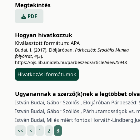
Megtekintés
PDF
Hogyan hivatkozzuk
Kiválasztott formátum:
APA
Budai, I. (2017). Elöljáróban.
Párbeszéd: Szociális Munka
folyóirat
,
4
(3).
https://ojs.lib.unideb.hu/parbeszed/article/view/5948
Hivatkozási formátumok
Ugyanannak a szerző(k)nek a legtöbbet olvas
István Budai, Gábor Szöllősi,
Elöljáróban
Párbeszéd: S
István Budai, Gábor Szöllősi,
Párhuzamosságok vs. 
István Budai,
Mi és miért fontos Horváth-Lindberg J
<<
<
1
2
3