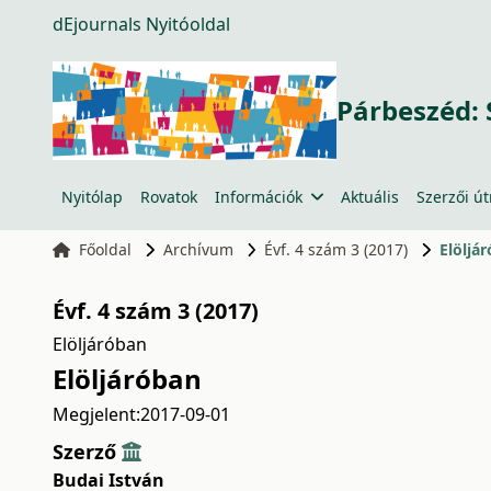
dEjournals Nyitóoldal
Párbeszéd: 
Nyitólap
Rovatok
Információk
Aktuális
Szerzői ú
Főoldal
Archívum
Évf. 4 szám 3 (2017)
Elöljá
Évf. 4 szám 3 (2017)
Elöljáróban
Elöljáróban
Megjelent:
2017-09-01
Szerző
Budai István