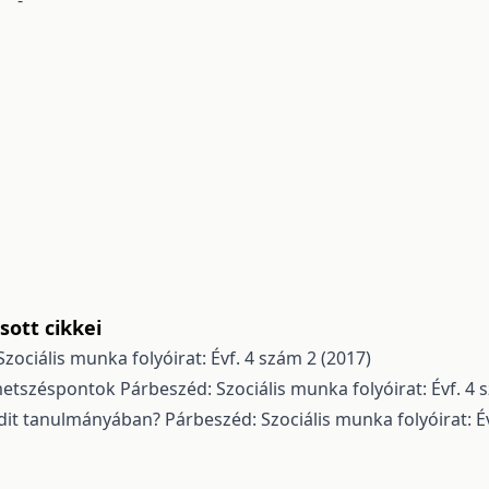
-
ott cikkei
zociális munka folyóirat: Évf. 4 szám 2 (2017)
metszéspontok
Párbeszéd: Szociális munka folyóirat: Évf. 4 
udit tanulmányában?
Párbeszéd: Szociális munka folyóirat: É