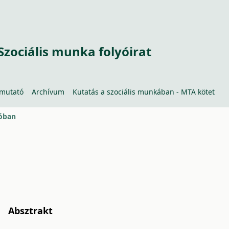
Szociális munka folyóirat
tmutató
Archívum
Kutatás a szociális munkában - MTA kötet
róban
Absztrakt