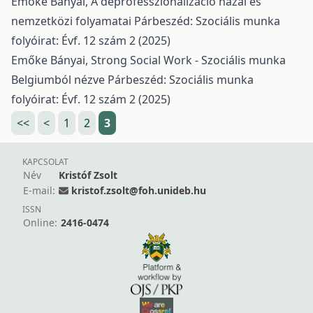
Emőke Bányai,
A deprofesszionalizáció hazai és
nemzetközi folyamatai
Párbeszéd: Szociális munka
folyóirat: Évf. 12 szám 2 (2025)
Emőke Bányai,
Strong Social Work - Szociális munka
Belgiumból nézve
Párbeszéd: Szociális munka
folyóirat: Évf. 12 szám 2 (2025)
<<
<
1
2
3
KAPCSOLAT
Név
Kristóf Zsolt
E-mail:
kristof.zsolt@foh.unideb.hu
ISSN
Online:
2416-0474