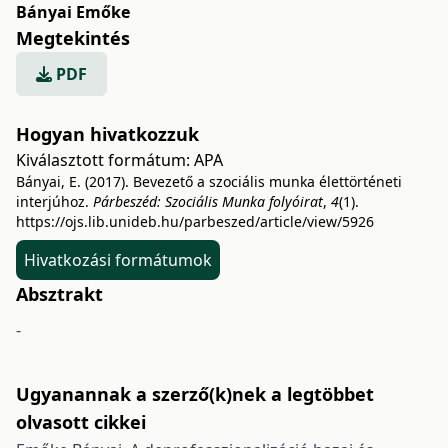
Bányai Emőke
Megtekintés
PDF
Hogyan hivatkozzuk
Kiválasztott formátum:
APA
Bányai, E. (2017). Bevezető a szociális munka élettörténeti
interjúhoz.
Párbeszéd: Szociális Munka folyóirat
,
4
(1).
https://ojs.lib.unideb.hu/parbeszed/article/view/5926
Hivatkozási formátumok
Absztrakt
-
Ugyanannak a szerző(k)nek a legtöbbet
olvasott cikkei