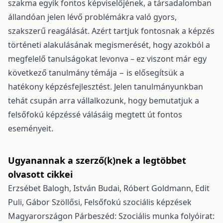
szakma egyik fontos képviselőjének, a társadalomban
állandóan jelen lévő problémákra való gyors,
szakszerű reagálását. Azért tartjuk fontosnak a képzés
történeti alakulásának megismerését, hogy azokból a
megfelelő tanulságokat levonva – ez viszont már egy
következő tanulmány témája − is elősegítsük a
hatékony képzésfejlesztést. Jelen tanulmányunkban
tehát csupán arra vállalkozunk, hogy bemutatjuk a
felsőfokú képzéssé válásáig megtett út fontos
eseményeit.
Ugyanannak a szerző(k)nek a legtöbbet
olvasott cikkei
Erzsébet Balogh, István Budai, Róbert Goldmann, Edit
Puli, Gábor Szöllősi,
Felsőfokú szociális képzések
Magyarországon
Párbeszéd: Szociális munka folyóirat: