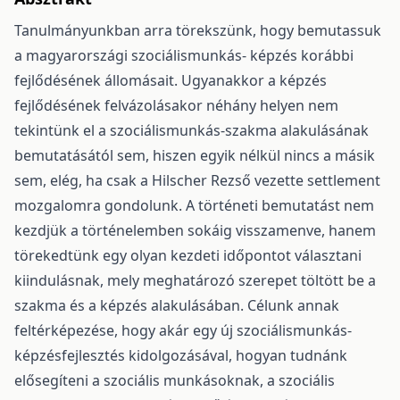
Tanulmányunkban arra törekszünk, hogy bemutassuk
a magyarországi szociálismunkás- képzés korábbi
fejlődésének állomásait. Ugyanakkor a képzés
fejlődésének felvázolásakor néhány helyen nem
tekintünk el a szociálismunkás-szakma alakulásának
bemutatásától sem, hiszen egyik nélkül nincs a másik
sem, elég, ha csak a Hilscher Rezső vezette settlement
mozgalomra gondolunk. A történeti bemutatást nem
kezdjük a történelemben sokáig visszamenve, hanem
törekedtünk egy olyan kezdeti időpontot választani
kiindulásnak, mely meghatározó szerepet töltött be a
szakma és a képzés alakulásában. Célunk annak
feltérképezése, hogy akár egy új szociálismunkás-
képzésfejlesztés kidolgozásával, hogyan tudnánk
elősegíteni a szociális munkásoknak, a szociális