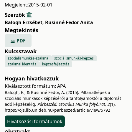
Megjelent:
2015-02-01
Szerzők
Balogh Erzsébet
,
Rusinné Fedor Anita
Megtekintés
PDF
Kulcsszavak
szociálismunkás-szakma
szociálismunkás-képzés
szakmai identitás
képzésfejlesztés
Hogyan hivatkozzuk
Kiválasztott formátum:
APA
Balogh, E., & Rusinné Fedor, A. (2015). Pillanatképek a
szociális munkások képzéséről a tanfolyamoktól a diplomát
adó képzésekig.
Párbeszéd: Szociális Munka folyóirat
,
2
(1).
https://ojs.lib.unideb.hu/parbeszed/article/view/5792
Hivatkozási formátumok
Absztrakt