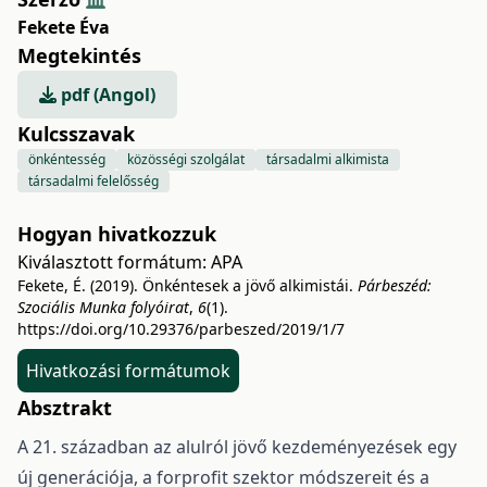
Fekete Éva
Megtekintés
pdf (Angol)
Kulcsszavak
önkéntesség
közösségi szolgálat
társadalmi alkimista
társadalmi felelősség
Hogyan hivatkozzuk
Kiválasztott formátum:
APA
Fekete, É. (2019). Önkéntesek a jövő alkimistái.
Párbeszéd:
Szociális Munka folyóirat
,
6
(1).
https://doi.org/10.29376/parbeszed/2019/1/7
Hivatkozási formátumok
Absztrakt
A 21. században az alulról jövő kezdeményezések egy
új generációja, a forprofit szektor módszereit és a