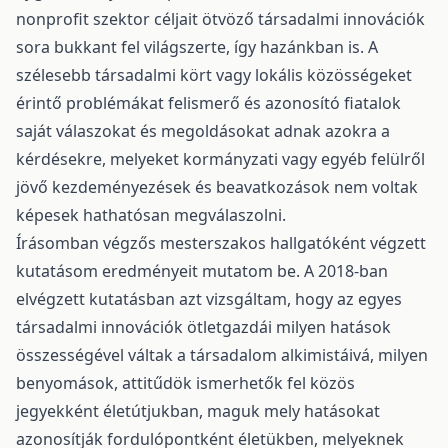
nonprofit szektor céljait ötvöző társadalmi innovációk
sora bukkant fel világszerte, így hazánkban is. A
szélesebb társadalmi kört vagy lokális közösségeket
érintő problémákat felismerő és azonosító fiatalok
saját válaszokat és megoldásokat adnak azokra a
kérdésekre, melyeket kormányzati vagy egyéb felülről
jövő kezdeményezések és beavatkozások nem voltak
képesek hathatósan megválaszolni.
Írásomban végzős mesterszakos hallgatóként végzett
kutatásom eredményeit mutatom be. A 2018-ban
elvégzett kutatásban azt vizsgáltam, hogy az egyes
társadalmi innovációk ötletgazdái milyen hatások
összességével váltak a társadalom alkimistáivá, milyen
benyomások, attitűdök ismerhetők fel közös
jegyekként életútjukban, maguk mely hatásokat
azonosítják fordulópontként életükben, melyeknek