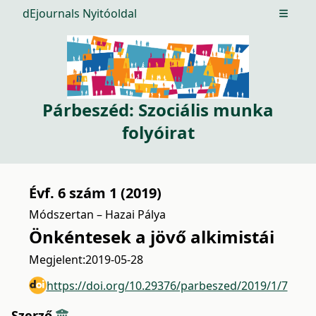
dEjournals Nyitóoldal
Open m
Párbeszéd: Szociális munka
folyóirat
Évf. 6 szám 1 (2019)
Módszertan – Hazai Pálya
Önkéntesek a jövő alkimistái
Megjelent:
2019-05-28
https://doi.org/10.29376/parbeszed/2019/1/7
Szerző