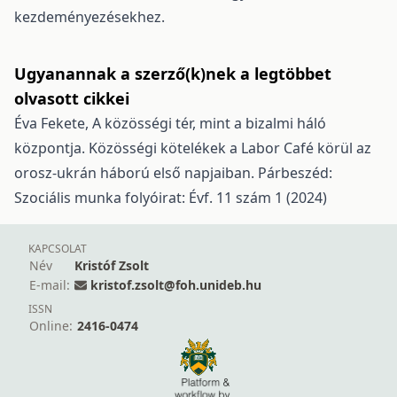
kezdeményezésekhez.
Ugyanannak a szerző(k)nek a legtöbbet
olvasott cikkei
Éva Fekete,
A közösségi tér, mint a bizalmi háló
központja. Közösségi kötelékek a Labor Café körül az
orosz-ukrán háború első napjaiban.
Párbeszéd:
Szociális munka folyóirat: Évf. 11 szám 1 (2024)
KAPCSOLAT
Név
Kristóf Zsolt
E-mail:
kristof.zsolt@foh.unideb.hu
ISSN
Online:
2416-0474