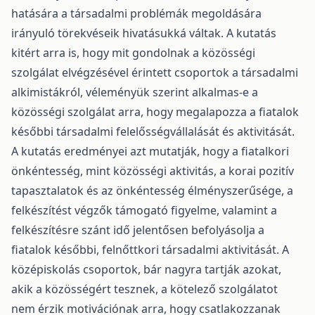
hatására a társadalmi problémák megoldására
irányuló törekvéseik hivatásukká váltak. A kutatás
kitért arra is, hogy mit gondolnak a közösségi
szolgálat elvégzésével érintett csoportok a társadalmi
alkimistákról, véleményük szerint alkalmas-e a
közösségi szolgálat arra, hogy megalapozza a fiatalok
későbbi társadalmi felelősségvállalását és aktivitását.
A kutatás eredményei azt mutatják, hogy a fiatalkori
önkéntesség, mint közösségi aktivitás, a korai pozitív
tapasztalatok és az önkéntesség élményszerűsége, a
felkészítést végzők támogató figyelme, valamint a
felkészítésre szánt idő jelentősen befolyásolja a
fiatalok későbbi, felnőttkori társadalmi aktivitását. A
középiskolás csoportok, bár nagyra tartják azokat,
akik a közösségért tesznek, a kötelező szolgálatot
nem érzik motivációnak arra, hogy csatlakozzanak