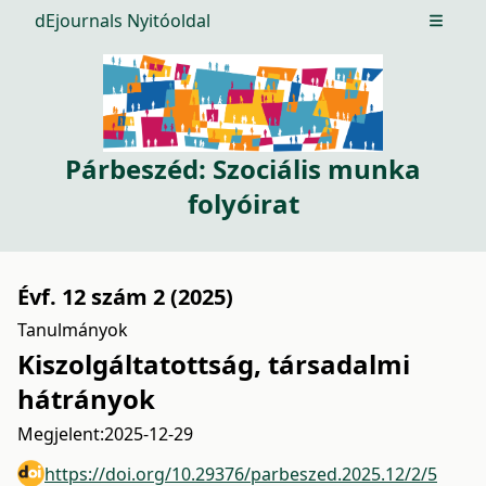
dEjournals Nyitóoldal
Open m
Párbeszéd: Szociális munka
folyóirat
Évf. 12 szám 2 (2025)
Tanulmányok
Kiszolgáltatottság, társadalmi
hátrányok
Megjelent:
2025-12-29
https://doi.org/10.29376/parbeszed.2025.12/2/5