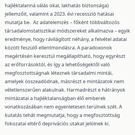
hajléktalanná válás okai, lakhatás biztonsága)
jellemzőit, valamint a 2023. évi recesszió hatásai
mutatja be. Az adatelemzés – főként többváltozós
társadalomstatisztikai módszereket alkalmazva – egyik
eredménye, hogy rávilágított néhány, a felvétel adatai
között feszülő ellentmondásra. A paradoxonok
megértésén keresztül megállapítható, hogy egyrészt
az erőforrásoktól, és így a lehetőségektől való
megfosztottságnak léteznek társadalmi mintái,
amelyek összeadódnak, másrészt e mintázatok nem
véletlenszerűen alakulnak. Harmadrészt e hátrányok
mintázatai a hajléktalanságban élő emberek
vonatkozásában nem egyenletesen terülnek szét. A
kutatás tehát megmutatja, hogy a megfosztottság
fokozatai eltérő deprivációs utakat jelölnek ki.