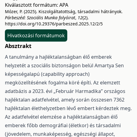
Kiválasztott formátum:
APA
Mózer, P. (2025). Kiszolgáltatottság, társadalmi hátrányok.
Párbeszéd: Szociális Munka folyóirat
,
12
(2).
https://doi.org/10.29376/parbeszed.2025.12/2/5
Hivatkozási formátumok
Absztrakt
A tanulmány a hajléktalanságban élő emberek
helyzetét a szociális biztonságon belül Amartya Sen
képességalapú (capability approach)
megközelítésének fogalma köré építi. Az elemzett
adatbázis a 2023. évi „Február Harmadika” országos
hajléktalan adatfelvétel, amely során összesen 7362
hajléktalan élethelyzetben lévő embert kérdeztek meg.
Az adatfelvétel elemzése a hajléktalanságban élő
emberek főbb demográfiai (életkor) és társadalmi
(jövedelem, munkaképesség, egészségi állapot,