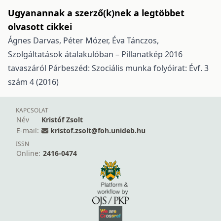
Ugyanannak a szerző(k)nek a legtöbbet
olvasott cikkei
Ágnes Darvas, Péter Mózer, Éva Tánczos,
Szolgáltatások átalakulóban – Pillanatkép 2016
tavaszáról
Párbeszéd: Szociális munka folyóirat: Évf. 3
szám 4 (2016)
KAPCSOLAT
Név
Kristóf Zsolt
E-mail:
kristof.zsolt@foh.unideb.hu
ISSN
Online:
2416-0474