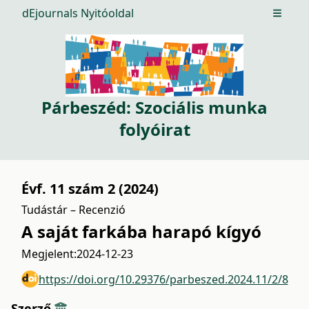
dEjournals Nyitóoldal
Open m
Párbeszéd: Szociális munka
folyóirat
Évf. 11 szám 2 (2024)
Tudástár – Recenzió
A saját farkába harapó kígyó
Megjelent:
2024-12-23
https://doi.org/10.29376/parbeszed.2024.11/2/8
Szerző