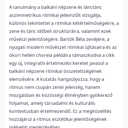
A tanulmány a balkáni népzene és lánctánc
aszimmetrikus ritmikai jellemzőit vizsgálja,
különös tekintettel a ritmikai kétértelműségekre, a
zene és tánc időbeli struktúráira, valamint ezek
művészi jelentőségére. Bartók Béla zenéjére, a
nyugati modern művészet ritmikai újításaira és az
ókori hellén choreia példáira támaszkodva a cikk
egy új, integratív értelmezési keretet javasol a
balkáni népzene ritmikai összetettségének
elemzésére. A kutatás hangsúlyozza, hogy a
ritmus nem csupán zenei jelenség, hanem
mozgásban és közösségi élményben gyökerező
folyamat, amely társadalmi és kulturális
kontextusban értelmezendő. Ez a megközelítés
hozzájárul a ritmus esztétikai jelentőségének
mélyebb megértéséhez.