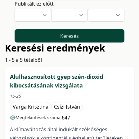
Publikált ez előtt
Keresés
Keresési eredmények
1 - 5 a 5 tételből
Alulhasznosított gyep szén-dioxid
kibocsátásának vizsgálata
15-25
Varga Krisztina
Csízi István
647
Megtekintések száma:
A klímaváltozás által indukált szélsőséges
változások a kontinentális éghajlatú területeken