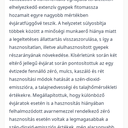
elhelyezkedő extenzív gyepek fitomassza
hozamait egyre nagyobb mértékben
évjáratfüggővé teszik. A helyzetet súlyosbítja
többek között a minőségi munkaerő hiánya miatt
a legeltetéses állattartás visszaszorulása, s így a
hasznosítatlan, illetve alulhasznosított gyepek
részarányának növekedése. Kísérletünk során két
eltérő jellegű évjárat során pontosítottuk az egy
évtizede fennálló zéró, mulcs, kaszáló és rét
hasznosítási módok hatását a szén-dioxid-
emisszióra, a talajnedvességi és talajhőmérsékleti
értékekre. Megállapítottuk, hogy különböző
évjáratok esetén is a hasznosítás hiányában
felhalmozódott avarnemezzel rendelkező zéró
hasznosítás esetén voltak a legmagasabbak a
szén-dioxid-emissziós értékek, még alacsonyabb