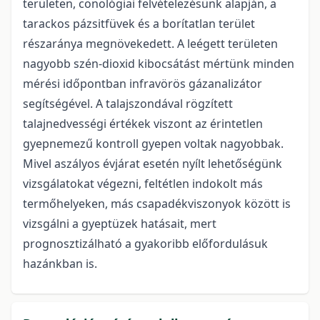
területen, cönológiai felvételezésünk alapján, a
tarackos pázsitfüvek és a borítatlan terület
részaránya megnövekedett. A leégett területen
nagyobb szén-dioxid kibocsátást mértünk minden
mérési időpontban infravörös gázanalizátor
segítségével. A talajszondával rögzített
talajnedvességi értékek viszont az érintetlen
gyepnemezű kontroll gyepen voltak nagyobbak.
Mivel aszályos évjárat esetén nyílt lehetőségünk
vizsgálatokat végezni, feltétlen indokolt más
termőhelyeken, más csapadékviszonyok között is
vizsgálni a gyeptüzek hatásait, mert
prognosztizálható a gyakoribb előfordulásuk
hazánkban is.