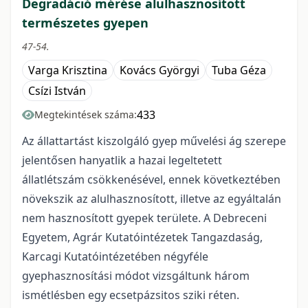
Degradáció mérése alulhasznosított
természetes gyepen
47-54.
Varga Krisztina
Kovács Györgyi
Tuba Géza
Csízi István
433
Megtekintések száma:
Az állattartást kiszolgáló gyep művelési ág szerepe
jelentősen hanyatlik a hazai legeltetett
állatlétszám csökkenésével, ennek következtében
növekszik az alulhasznosított, illetve az egyáltalán
nem hasznosított gyepek területe. A Debreceni
Egyetem, Agrár Kutatóintézetek Tangazdaság,
Karcagi Kutatóintézetében négyféle
gyephasznosítási módot vizsgáltunk három
ismétlésben egy ecsetpázsitos sziki réten.