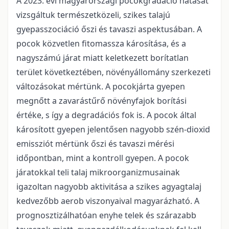
A 2023. évi magyarországi pocokgradáció hatását
vizsgáltuk természetközeli, szikes talajú
gyepasszociáció őszi és tavaszi aspektusában. A
pocok közvetlen fitomassza károsítása, és a
nagyszámú járat miatt keletkezett borítatlan
terület következtében, növényállomány szerkezeti
változásokat mértünk. A pocokjárta gyepen
megnőtt a zavarástűrő növényfajok borítási
értéke, s így a degradációs fok is. A pocok által
károsított gyepen jelentősen nagyobb szén-dioxid
emissziót mértünk őszi és tavaszi mérési
időpontban, mint a kontroll gyepen. A pocok
járatokkal teli talaj mikroorganizmusainak
igazoltan nagyobb aktivitása a szikes agyagtalaj
kedvezőbb aerob viszonyaival magyarázható. A
prognosztizálhatóan enyhe telek és szárazabb