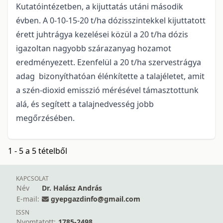
Kutatóintézetben, a kijuttatás utáni második
évben. A 0-10-15-20 t/ha dózisszintekkel kijuttatott
érett juhtrágya kezelései közül a 20 t/ha dózis
igazoltan nagyobb szárazanyag hozamot
eredményezett. Ezenfelül a 20 t/ha szervestrágya
adag bizonyíthatóan élénkítette a talajéletet, amit
a szén-dioxid emisszió mérésével támasztottunk
alá, és segített a talajnedvesség jobb
megőrzésében.
1 - 5 a 5 tételből
KAPCSOLAT
Név
Dr. Halász András
E-mail:
gyepgazdinfo@gmail.com
ISSN
Nyomtatott:
1785-2498