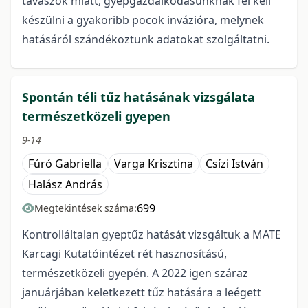
tavaszok miatt, gyepgazdálkodásunknak fel kell
készülni a gyakoribb pocok invázióra, melynek
hatásáról szándékoztunk adatokat szolgáltatni.
Spontán téli tűz hatásának vizsgálata
természetközeli gyepen
9-14
Fúró Gabriella
Varga Krisztina
Csízi István
Halász András
699
Megtekintések száma:
Kontrolláltalan gyeptűz hatását vizsgáltuk a MATE
Karcagi Kutatóintézet rét hasznosítású,
természetközeli gyepén. A 2022 igen száraz
januárjában keletkezett tűz hatására a leégett