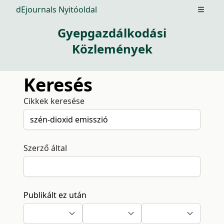
dEjournals Nyitóoldal
Open m
Gyepgazdálkodási
Közlemények
Keresés
Cikkek keresése
Szerző által
Publikált ez után