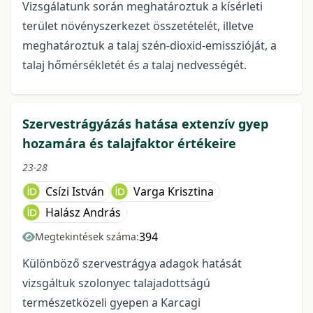
Vizsgálatunk során meghatároztuk a kísérleti
terület növényszerkezet összetételét, illetve
meghatároztuk a talaj szén-dioxid-emisszióját, a
talaj hőmérsékletét és a talaj nedvességét.
Szervestrágyázás hatása extenzív gyep
hozamára és talajfaktor értékeire
23-28
Csízi István
Varga Krisztina
Halász András
394
Megtekintések száma:
Különböző szervestrágya adagok hatását
vizsgáltuk szolonyec talajadottságú
természetközeli gyepen a Karcagi