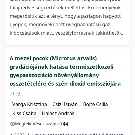
talajnedvességi értékek mellett is. Eredményeink
megerősítik azt a tényt, hogy a parlagon hagyott
gyepek, megnövekedett üvegházhatású gáz
kibocsátásuk miatt, veszélyforrásnak tekinthetők.
A mezei pocok (Microtus arvalis)
gradációjának hatása természetközeli
gyepasszociáció növényállomány
összetételére és szén-dioxid emissziójára
11-15
Varga Krisztina
Csízi István
Bojté Csilla
Kiss Csaba
Halász András
744
Megtekintések száma: