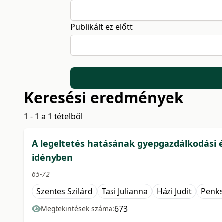
Publikált ez előtt
Keresési eredmények
1 - 1 a 1 tételből
A legeltetés hatásának gyepgazdálkodási és
idényben
65-72
Szentes Szilárd
Tasi Julianna
Házi Judit
Penks
673
Megtekintések száma: