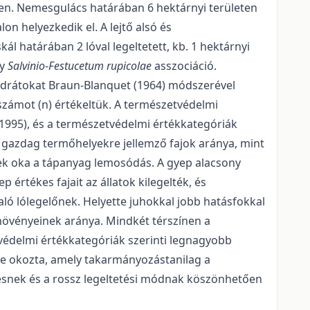
ben. Nemesgulács határában 6 hektárnyi területen
n helyezkedik el. A lejtő alsó és
l határában 2 lóval legeltetett, kb. 1 hektárnyi
gy
Salvinio
-
Festucetum rupicolae
asszociáció.
kvadrátokat Braun-Blanquet (1964) módszerével
jszámot (n) értékeltük. A természetvédelmi
, 1995), és a természetvédelmi értékkategóriák
 gazdag termőhelyekre jellemző fajok aránya, mint
ek oka a tápanyag lemosódás. A gyep alacsony
 értékes fajait az állatok kilegelték, és
való lólegelőnek. Helyette juhokkal jobb hatásfokkal
növényeinek aránya. Mindkét térszínen a
tvédelmi értékkategóriák szerinti legnagyobb
se okozta, amely takarmányozástanilag a
tésnek és a rossz legeltetési módnak köszönhetően