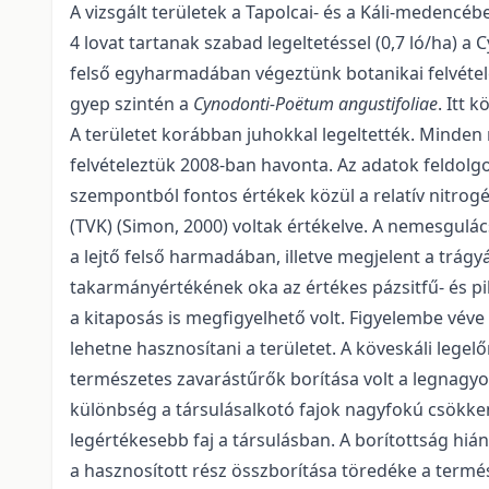
A vizsgált területek a Tapolcai- és a Káli-medenc
4 lovat tartanak szabad legeltetéssel (0,7 ló/ha) 
felső egyharmadában végeztünk botanikai felvételez
gyep szintén a
Cynodonti-Poëtum angustifoliae
. Itt 
A területet korábban juhokkal legeltették. Minden
felvételeztük 2008-ban havonta. Az adatok feldolgo
szempontból fontos értékek közül a relatív nitrogé
(TVK) (Simon, 2000) voltak értékelve. A nemesgulá
a lejtő felső harmadában, illetve megjelent a trágy
takarmányértékének oka az értékes pázsitfű- és pill
a kitaposás is megfigyelhető volt. Figyelembe véve 
lehetne hasznosítani a területet. A köveskáli le
természetes zavarástűrők borítása volt a legnagyob
különbség a társulásalkotó fajok nagyfokú csökkené
legértékesebb faj a társulásban. A borítottság hi
a hasznosított rész összborítása töredéke a termé