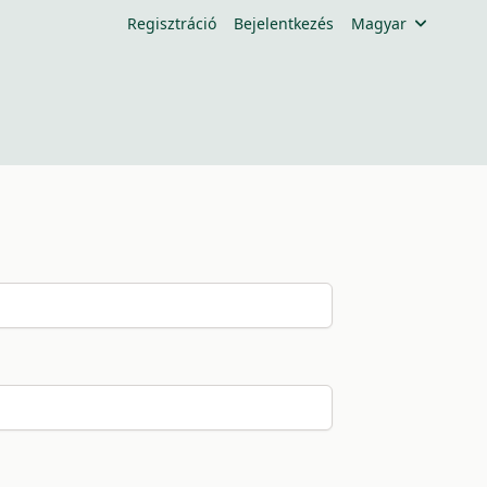
Regisztráció
Bejelentkezés
Magyar