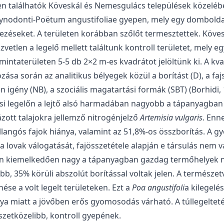
ében találhatók Köveskál és Nemesgulács települések közelé
a Cynodonti-Poëtum angustifoliae gyepen, mely egy domboldalo
éseket. A területen korábban szőlőt termesztettek. Köveská
közvetlen a legelő mellett találtunk kontroll területet, mely e
 mintaterületen 5-5 db 2×2 m-es kvadrátot jelöltünk ki. A 
zása során az analitikus bélyegek közül a borítást (D), a fa
n igény (NB), a szociális magatartási formák (SBT) (Borhidi
csi legelőn a lejtő alsó harmadában nagyobb a tápanyagban
ázott talajokra jellemző nitrogénjelző
Artemisia vulgaris
. Enn
angós fajok hiánya, valamint az 51,8%-os összborítás. A gyep
a lovak válogatását, fajösszetétele alapján e társulás nem 
gelőn kiemelkedően nagy a tápanyagban gazdag termőhelyek 
b, 35% körüli abszolút borítással voltak jelen. A természe
se a volt legelt területeken. Ezt a
Poa angustifoli
a kilegelé
ánya miatt a jövőben erős gyomosodás várható. A túllegelte
szetközelibb, kontroll gyepének.