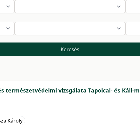
Keresés
 természetvédelmi vizsgálata Tapolcai- és Káli-me
za Károly