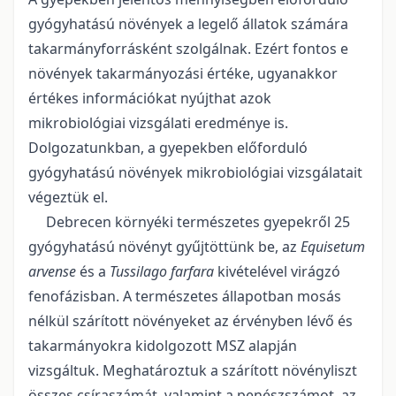
gyógyhatású növények a legelő állatok számára
takarmányforrásként szolgálnak. Ezért fontos e
növények takarmányozási értéke, ugyanakkor
értékes információkat nyújthat azok
mikrobiológiai vizsgálati eredménye is.
Dolgozatunkban, a gyepekben előforduló
gyógyhatású növények mikrobiológiai vizsgálatait
végeztük el.
Debrecen környéki természetes gyepekről 25
gyógyhatású növényt gyűjtöttünk be, az
Equisetum
arvense
és a
Tussilago farfara
kivételével virágzó
fenofázisban. A természetes állapotban mosás
nélkül szárított növényeket az érvényben lévő és
takarmányokra kidolgozott MSZ alapján
vizsgáltuk. Meghatároztuk a szárított növényliszt
összes csíraszámát, valamint a penészszámot, az