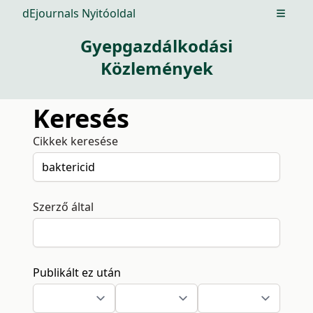
dEjournals Nyitóoldal
Open m
Gyepgazdálkodási
Közlemények
Keresés
Cikkek keresése
Szerző által
Publikált ez után