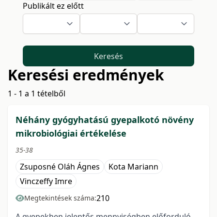
Publikált ez előtt
Keresés
Keresési eredmények
1 - 1 a 1 tételből
Néhány gyógyhatású gyepalkotó növény
mikrobiológiai értékelése
35-38
Zsuposné Oláh Ágnes
Kota Mariann
Vinczeffy Imre
210
Megtekintések száma:
A gyepekben jelentős mennyiségben előforduló