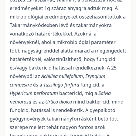
eredményeket 1g száraz anyagra adtuk meg. A
mikrobiológiai eredményeket összehasonítottuk a
Takarmánykódexben lévő és takarmányokra
vonatkozó határértékekkel. Azoknál a
növényeknél, ahol a mikrobiológiai paraméter
több nagyságrenddel alatta marad a megengedett
határértéknél, valószínűsíthető, hogy fungicid
és/vagy baktericid hatással rendelkeznek. A 25
növényből az
Achillea millefolium
,
Eryngium
campestre
és a
Tussilago farfara
fungicid, a
Hypericum perforatum
bactericid, míg a
Salvia
nemorosa
és az
Urtica dioica
mind baktericid, mind
fungicid, hatással is rendelkezik. A gyepalkotó
gyógynövények takarmányforrásként betöltött
szerepe mellett tehát nagyon fontos azok
természetes baktericid és fungicid hatása is.