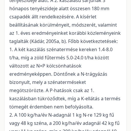
tenyészideje alatt. A 2. kaszálású sarjúnak 3
hónapos tenyészideje alatt összesen 180 mm
csapadék állt rendelkezésére. A kísérlet
beállításának körülményeit, módszerét, valamint
az 1. éves eredményeinket korábbi közleményeink
taglalták (Kádár, 2005a, b). Főbb következtetések:
1. A két kaszálás szénatermése kereken 1.4-8.0
t/ha, míg a zöld fűtermés 5.0-24.0 t/ha között
változott az N×P kölcsönhatások
eredményeképpen. Döntőnek a N-trágyázás
bizonyult, mely a szénaterméseket
megötszörözte. A P-hatások csak az 1.
kaszálásban tükröződtek, míg a K-ellátás a termés
tömegét érdemben nem befolyásolta.
2. A 100 kg/ha/év N-adagnál 1 kg N-re 129 kg fű
vagy 48 kg széna, a 200 kg/ha/év adagnál 42 kg fű