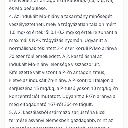
szenvedett az antagonista kationok (Ca, Mg, Na)
és Mo beépülése.
4. Az indukált Mo-hiány a takarmány minőségét
veszélyeztetheti, mely a trágyázatlan talajon mért
1.0 mg/kg értékről 0.1-0.2 mg/kg értékre zuhant a
maximális NPK trágyázás nyomán. Ugyanitt a
normálisnak tekintett 2-4 ezer körüli P/Mo aránya
20 ezer fölé emelkedett. A 2. kaszálásnál az
indukált Mo-hiány jelensége visszaszorult.
Kifejezetté vált viszont a P-Zn antagonizmus,
illetve az indukált Zn-hiány. A P-kontroll talajon a
sarjúszéna 15 mg/kg, a P-túlsúlyoson 10 mg/kg Zn
koncentrációt mutatott. Ugyanitt a P/Zn aránya a
még elfogadható 167-ről 364-re tágult.
5. A 2. kaszálásból származó sarjúszéna kicsi
termése ásványi elemekben gazdagabb, mint az