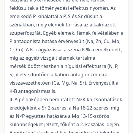
feldúsultak a töményedési effektus nyomán. Az
emelkedő P-kínálattal a P, S és Sr dúsult a
szénákban, mely elemek forrása az alkalmazott
szuperfoszfát. Egyéb elemek, fémek felvételében a
P antagonista hatása érvényesült (Na, Zn, Cu, Mo,
Cr, Co). A K-trágyázással a széna K %-a emelkedett,
míg az egyéb vizsgált elemek tartalma
mérséklődött részben a hígulási effektusra (N, P,
S), illetve döntően a kation-antagonizmusra
visszavezethetően (Ca, Mg, Na, Sr). Érvényesült a
K-B antagonizmus is.
4. A példaképpen bemutatott N×K kölcsönhatások
eredőjeként a Sr 2-szeres, a Na 18-22-szeres, míg
az N×P együttes hatására a Mo 13-15-szörös
különbségeket jelzett, főként a 2. kaszálás idején.
A műtrágyázás drasztikus beavatkozást jelenthet