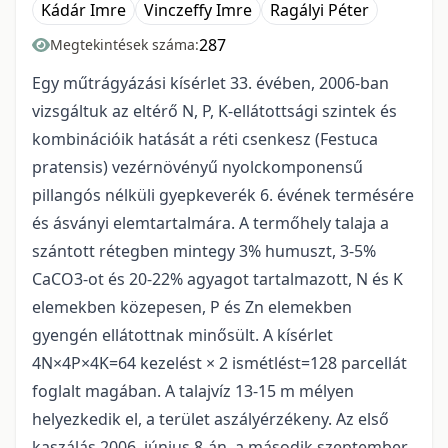
Kádár Imre
Vinczeffy Imre
Ragályi Péter
287
Megtekintések száma:
Egy műtrágyázási kísérlet 33. évében, 2006-ban
vizsgáltuk az eltérő N, P, K-ellátottsági szintek és
kombinációik hatását a réti csenkesz (Festuca
pratensis) vezérnövényű nyolckomponensű
pillangós nélküli gyepkeverék 6. évének termésére
és ásványi elemtartalmára. A termőhely talaja a
szántott rétegben mintegy 3% humuszt, 3-5%
CaCO3-ot és 20-22% agyagot tartalmazott, N és K
elemekben közepesen, P és Zn elemekben
gyengén ellátottnak minősült. A kísérlet
4N×4P×4K=64 kezelést × 2 ismétlést=128 parcellát
foglalt magában. A talajvíz 13-15 m mélyen
helyezkedik el, a terület aszályérzékeny. Az első
kaszálás 2006. június 8-án, a második szeptember