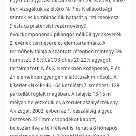
Egy műtrágyázási tartamkísérlet 29. évében, 2002-
ben vizsgáltuk az eltérő N, P és K ellátottsági
szintek és kombinációik hatását a réti csenkesz
(Festuca pratensis) vezérnövényű,
nyolckomponensű pillangós nélküli gyepkeverék
2. évének termésére és elemtartalmára. A
termőhely talaja a szántott rétegben mintegy 3%
humuszt, 3-5% CaCO3-ot és 20-22% agyagot
tartalmazott, N és K elemekben közepesen, P és
Zn elemekben gyengén ellátottnak minősült. A
kísérlet 4N×4P×4K= 64 kezelést×2 ismétlést=128
parcellát foglalt magában. A talajvíz 13-15 m
mélyen helyezkedik el, a terület aszályérzékeny.
A vizsgált 2002. évben az 1. kaszálásig a gyep
összesen 221 mm csapadékot kapott,
beleszámítva a téli félévet is, tehát a 8 hónapos