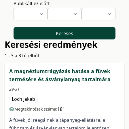
Publikált ez előtt
Keresés
Keresési eredmények
1 - 3 a 3 tételből
A magnéziumtrágyázás hatása a füvek
termésére és ásványianyag tartalmára
29-31
Loch Jakab
181
Megtekintések száma:
A füvek jól reagálnak a tápanyag-ellátásra, a
fűhozam és ásványianyag tartalom jelentősen