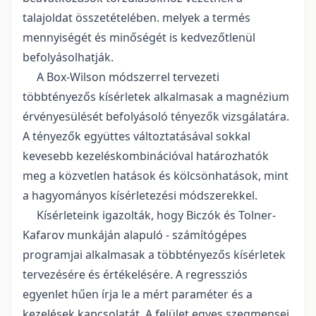
talajoldat összetételében. melyek a termés
mennyiségét és minőségét is kedvezőtlenül
befolyásolhatják.
A Box-Wilson módszerrel tervezeti
többtényezős kísérletek alkalmasak a magnézium
érvényesülését befolyásoló tényezők vizsgálatára.
A tényezők együttes változtatásával sokkal
kevesebb kezeléskombinációval határozhatók
meg a közvetlen hatások és kölcsönhatások, mint
a hagyományos kísérletezési módszerekkel.
Kísérleteink igazolták, hogy Biczók és Tolner-
Kafarov munkáján alapuló - számítógépes
programjai alkalmasak a többtényezős kísérletek
tervezésére és értékelésére. A regressziós
egyenlet hűen írja le a mért paraméter és a
kezelések kapcsolatát. A felület egyes szegmensei