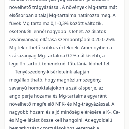
növelhető trágyázással. A növények Mg-tartalmát
elsősorban a talaj Mg-tartalma határozza meg. A
füvek Mg tartalma 0,1-0,3% között változik,
esetenkélll ennél nagyobb is lehet. Az állatok
ásványianyag-ellátása szempontjából 0.20-0.25%
Mg tekinthető kritikus értéknek. Amennyiben a
szárazanyag Mg-tartalma 0.2%-nál kisebb, a
legelőn tartott teheneknél fűtetánia léphet fel.
Tenyészedény-kísérleteink alapján
megállapítható, hogy magnéziumszegény,
savanyú homoktalajokon a szálkásperje, az
angolperje hozama és Mg-tartalma egyaránt
növelhető megfelelő NPK- és Mg-trágyázással. A
nagyobb hozam és a jó minőség elérésére a K-, Ca-
és Mg-ellátást össze kell hangolni. Az egyoldalú
beavatkozások torzulásokhoz vezetnek a