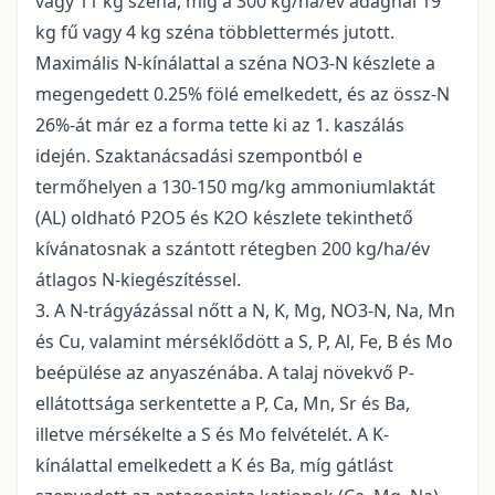
vagy 11 kg széna, míg a 300 kg/ha/év adagnál 19
kg fű vagy 4 kg széna többlettermés jutott.
Maximális N-kínálattal a széna NO3-N készlete a
megengedett 0.25% fölé emelkedett, és az össz-N
26%-át már ez a forma tette ki az 1. kaszálás
idején. Szaktanácsadási szempontból e
termőhelyen a 130-150 mg/kg ammoniumlaktát
(AL) oldható P2O5 és K2O készlete tekinthető
kívánatosnak a szántott rétegben 200 kg/ha/év
átlagos N-kiegészítéssel.
3. A N-trágyázással nőtt a N, K, Mg, NO3-N, Na, Mn
és Cu, valamint mérséklődött a S, P, Al, Fe, B és Mo
beépülése az anyaszénába. A talaj növekvő P-
ellátottsága serkentette a P, Ca, Mn, Sr és Ba,
illetve mérsékelte a S és Mo felvételét. A K-
kínálattal emelkedett a K és Ba, míg gátlást