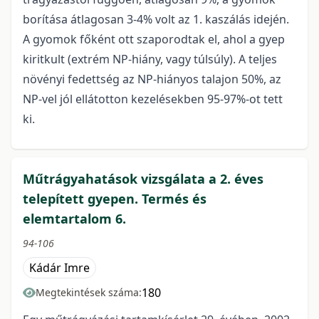
borítása átlagosan 3-4% volt az 1. kaszálás idején.
A gyomok főként ott szaporodtak el, ahol a gyep
kiritkult (extrém NP-hiány, vagy túlsúly). A teljes
növényi fedettség az NP-hiányos talajon 50%, az
NP-vel jól ellátotton kezelésekben 95-97%-ot tett
ki.
Műtrágyahatások vizsgálata a 2. éves
telepített gyepen. Termés és
elemtartalom 6.
94-106
Kádár Imre
180
Megtekintések száma: