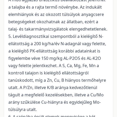
a talajba és a rajta termő növénybe. Az indukált
elemhiányok és az okozott túlsúlyok anyagcsere
betegségeket okozhatnak az állatban, ezért a
talaj- és takarmányvizsgálatok elengedhetetlenek.
5. Levéldiagnosztikai szempontból a kielégítő N-
ellátottság a 200 kg/ha/év N-adagnál vagy felette,
a kielégítő PK-ellátottság korábbi adatainkat is
figyelembe véve 150 mg/kg AL-P2O5 és AL-K2O
vagy felette jelentkezhet. A S, Ca, Mg, Fe, Mn a
kontroll talajon is kielégítő ellátottságról
tanúskodott, míg a Zn, Cu, B hiányos termőhelyre
utalt. A P/Zn, illetve K/B aránya kedvezőtlenül
tágult a megfelelő kezelésekben, illetve a Cu/Mo
arány szűkülése Cu-hiányra és egyidejűleg Mo-
túlsúlyra utalt.
6. A szénába épült elemek mennyisége a két