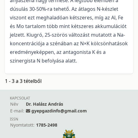
anyaszéna nagy termése. A legtöbb elemben a
dúsulás 30-50%-ra tehető. Az átlagos N-készlet
viszont ezt meghaladóan kétszeres, míg az Al, Fe
és Mo tartalom több mint kétszeres akkumulációt
jelzett. Kiugró, 25-szörös változást mutatott a Na-
koncentrációja a szénában az N×K kölcsönhatások
eredményeképpen, az antagonista K és a
szinergista N befolyása alatt.
1 - 3 a 3 tételből
KAPCSOLAT
Név
Dr. Halász András
E-mail:
gyepgazdinfo@gmail.com
ISSN
Nyomtatott:
1785-2498