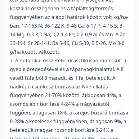
kaszálás összegében és a tápláltság/termés
függvényében az alábbi határok között volt kg/ha-
ban: 17-163 N; 36-122 K; 9-48 Ca; 6-17 P; 4-15 S; 3-
14 Mg; 0,3-8,0 Na; 0,2-1,4 Fe; 0,2-0,9 Al és Mn. A Zn
33-194, Sr 28-141, Ba 5-46, Cu 5-39, B 5-26, Mo 3-6
g/ha között változott.
7. A botanikai összetétel drasztikusan módosult a
gyep elöregedésével és a tápanyagkínálattal. A 8
vetett fűfajból 3 maradt, és 1 faj betelepült. A
nádképű csenkesz borítása az N×P ellátás
függvényében 21-70% közötti, átlagosan 44%, a
csomós ebír borítása 4-24% a trágyázástól
függően, átlagosan 18%, a taréjos búzafű borítása
0-28% a kezelések függvényében, átlagosan 9%, a
betelepült magyar rozsnok borítása 0-24% a
trágyázástól függően, átlagosan 9%, a gyomok