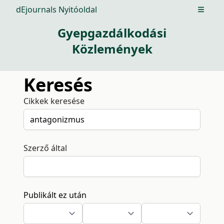
dEjournals Nyitóoldal
Open m
Gyepgazdálkodási
Közlemények
Keresés
Cikkek keresése
Szerző által
Publikált ez után