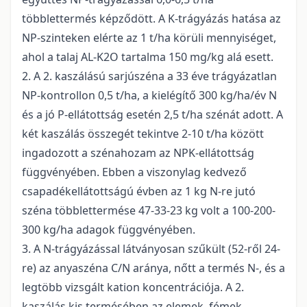
többlettermés képződött. A K-trágyázás hatása az
NP-szinteken elérte az 1 t/ha körüli mennyiséget,
ahol a talaj AL-K2O tartalma 150 mg/kg alá esett.
2. A 2. kaszálású sarjúszéna a 33 éve trágyázatlan
NP-kontrollon 0,5 t/ha, a kielégítő 300 kg/ha/év N
és a jó P-ellátottság esetén 2,5 t/ha szénát adott. A
két kaszálás összegét tekintve 2-10 t/ha között
ingadozott a szénahozam az NPK-ellátottság
függvényében. Ebben a viszonylag kedvező
csapadékellátottságú évben az 1 kg N-re jutó
széna többlettermése 47-33-23 kg volt a 100-200-
300 kg/ha adagok függvényében.
3. A N-trágyázással látványosan szűkült (52-ről 24-
re) az anyaszéna C/N aránya, nőtt a termés N-, és a
legtöbb vizsgált kation koncentrációja. A 2.
kaszálás kis termésében az elemek, fémek