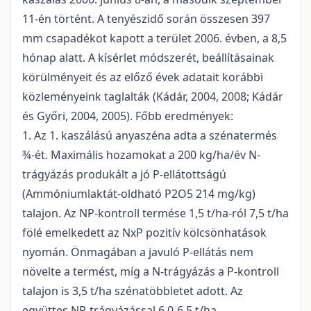
11-én történt. A tenyészidő során összesen 397
mm csapadékot kapott a terület 2006. évben, a 8,5
hónap alatt. A kísérlet módszerét, beállításainak
körülményeit és az előző évek adatait korábbi
közleményeink taglalták (Kádár, 2004, 2008; Kádár
és Győri, 2004, 2005). Főbb eredmények:
1. Az 1. kaszálású anyaszéna adta a szénatermés
¾-ét. Maximális hozamokat a 200 kg/ha/év N-
trágyázás produkált a jó P-ellátottságú
(Ammóniumlaktát-oldható P2O5 214 mg/kg)
talajon. Az NP-kontroll termése 1,5 t/ha-ról 7,5 t/ha
fölé emelkedett az NxP pozitív kölcsönhatások
nyomán. Önmagában a javuló P-ellátás nem
növelte a termést, míg a N-trágyázás a P-kontroll
talajon is 3,5 t/ha szénatöbbletet adott. Az
együttes NP-trágyázással 6,0-6,5 t/ha