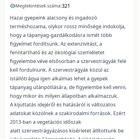
321
Megtekintések száma:
Hazai gyepeink alacsony és ingadozó
terméshozama, olykor rossz minősége indokolja,
hogy a tápanyag-gazdálkodásra ismét több
figyelmet fordítsunk. Az extenzivitást, a
fenntartható és az ökológiai szemléletet
figyelembe véve elsősorban a szervestrágyák felé
kell fordulnunk. A szervestrágyák közül az
istállótrágya igen alkalmas lehet a gyepek
tápanyag utánpótlására, de figyelembe kell venni,
hogy mikor és milyen állapotban alkalmazzuk.
A kijuttatás idejéről és hatásáról is változatos
adatokat közölnek a szakirodalmi források. Ezért
2013-ban a vegetációs időszak
alatt szervestrágyázásos kísérletet állítottunk be