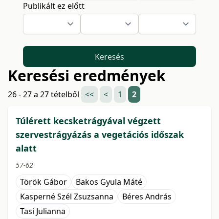
Publikált ez előtt
Keresés
Keresési eredmények
26 - 27 a 27 tételből
<<
<
1
2
Túlérett kecsketrágyával végzett
szervestrágyázás a vegetációs időszak
alatt
57-62
Török Gábor
Bakos Gyula Máté
Kasperné Szél Zsuzsanna
Béres András
Tasi Julianna