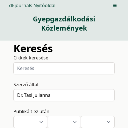
dEjournals Nyitóoldal
Open m
Gyepgazdálkodási
Közlemények
Keresés
Cikkek keresése
Szerző által
Publikált ez után