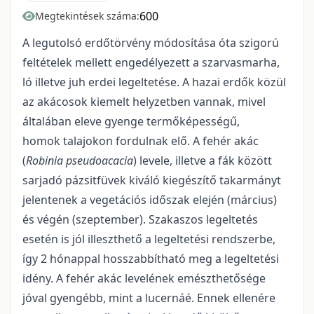
600
Megtekintések száma:
A legutolsó erdőtörvény módosítása óta szigorú
feltételek mellett engedélyezett a szarvasmarha,
ló illetve juh erdei legeltetése. A hazai erdők közül
az akácosok kiemelt helyzetben vannak, mivel
általában eleve gyenge termőképességű,
homok talajokon fordulnak elő. A fehér akác
(
Robinia pseudoacacia
) levele, illetve a fák között
sarjadó pázsitfüvek kiváló kiegészítő takarmányt
jelentenek a vegetációs időszak elején (március)
és végén (szeptember). Szakaszos legeltetés
esetén is jól illeszthető a legeltetési rendszerbe,
így 2 hónappal hosszabbítható meg a legeltetési
idény. A fehér akác levelének emészthetősége
jóval gyengébb, mint a lucernáé. Ennek ellenére