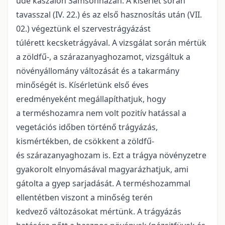
üde kaszálón Sámsonházán. A kísérlet során
tavasszal (IV. 22.) és az első hasznosítás után (VII.
02.) végeztünk el szervestrágyázást
túlérett kecsketrágyával. A vizsgálat során mértük
a zöldfű-, a szárazanyaghozamot, vizsgáltuk a
növényállomány változását és a takarmány
minőségét is. Kísérletünk első éves
eredményeként megállapíthatjuk, hogy
a terméshozamra nem volt pozitív hatással a
vegetációs időben történő trágyázás,
kismértékben, de csökkent a zöldfű-
és szárazanyaghozam is. Ezt a trágya növényzetre
gyakorolt elnyomásával magyarázhatjuk, ami
gátolta a gyep sarjadását. A terméshozammal
ellentétben viszont a minőség terén
kedvező változásokat mértünk. A trágyázás