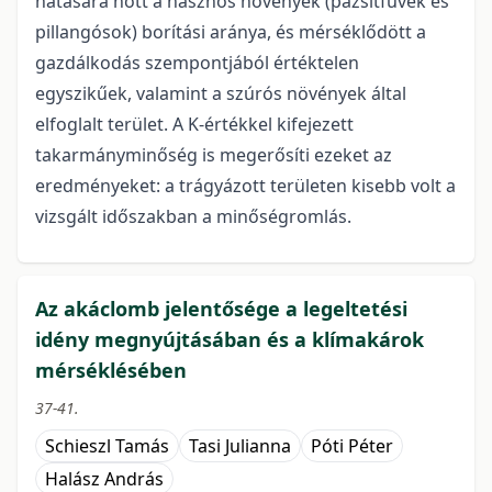
hatására nőtt a hasznos növények (pázsitfüvek és
pillangósok) borítási aránya, és mérséklődött a
gazdálkodás szempontjából értéktelen
egyszikűek, valamint a szúrós növények által
elfoglalt terület. A K-értékkel kifejezett
takarmányminőség is megerősíti ezeket az
eredményeket: a trágyázott területen kisebb volt a
vizsgált időszakban a minőségromlás.
Az akáclomb jelentősége a legeltetési
idény megnyújtásában és a klímakárok
mérséklésében
37-41.
Schieszl Tamás
Tasi Julianna
Póti Péter
Halász András