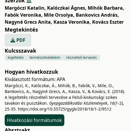
Szerzők
Margóczi Katalin
,
Kalóczkai Ágnes
,
Mihók Barbara
,
Fabók Veronika
,
Mile Orsolya
,
Bankovics András
,
Nagyné Grecs Anita
,
Kasza Veronika
,
Kovács Eszter
Megtekintés
PDF
Kulcsszavak
legeltetés
természetvédelem
részvételi tervezés
Hogyan hivatkozzuk
Kiválasztott formátum:
APA
Margóczi, K., Kalóczkai, Á., Mihók, B., Fabók, V., Mile, O.,
Bankovics, A., Nagyné Grecs, A., Kasza, V., & Kovács, E. (2018).
A legeltetés részvételi tervezése a Felső-kiskunsági szikes
tavakon és pusztákon.
Gyepgazdálkodási Közlemények
,
16
(1-2),
25-35.
https://doi.org/10.55725/gygk/2018/16/1-2/9512
Hivatkozási formátumok
Absztrakt