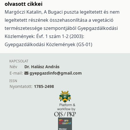
olvasott cikkei
Margóczi Katalin,
A Bugaci puszta legeltetett és nem
legeltetett részének összehasonlítása a vegetáció
természetessége szempontjából
Gyepgazdálkodási
Közlemények: Évf. 1 szám 1-2 (2003):
Gyepgazdálkodási Közlemények (GS-01)
KAPCSOLAT
Név
Dr. Halász András
E-mail:
gyepgazdinfo@gmail.com
ISSN
Nyomtatott:
1785-2498