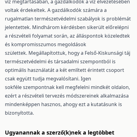
víz megtartásában, a gazdálkodók a víz elvezetésében
voltak érdekeltek. A gazdálkodók számára a
rugalmatlan természetvédelmi szabályok is problémát
jelentettek. Mindhárom kérdésben sikerült előrelépni
a részvételi folyamat során, az álláspontok közeledtek
és kompromisszumos megoldások
születtek. Megállapítottuk, hogy a Felső-Kiskunsági táj
természetvédelmi és társadalmi szempontból is
optimális használatát a két említett érintett csoport
csak együtt tudja megvalósítani. Igen
sokféle szempontnak kell megfelelni mindkét oldalon,
ezért a részvételi tervezés módszereinek alkalmazása
mindenképpen hasznos, ahogy ezt a kutatásunk is
bizonyította.
Ugyanannak a szerző(k)nek a legtöbbet