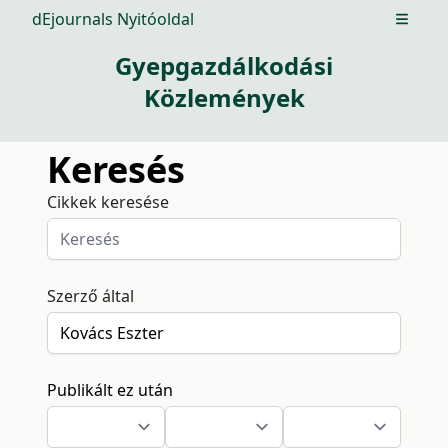
dEjournals Nyitóoldal
Open m
Gyepgazdálkodási
Közlemények
Keresés
Cikkek keresése
Szerző által
Publikált ez után