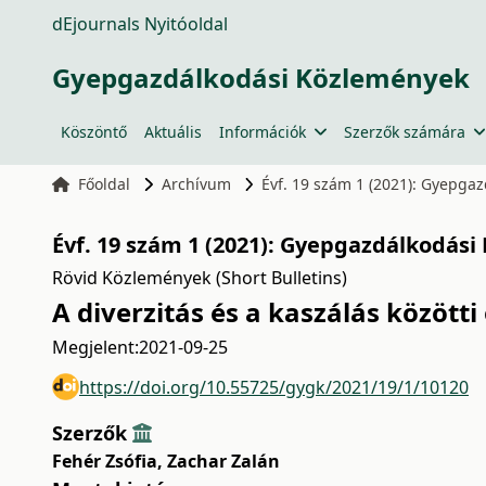
dEjournals Nyitóoldal
Gyepgazdálkodási Közlemények
Köszöntő
Aktuális
Információk
Szerzők számára
Főoldal
Archívum
Évf. 19 szám 1 (2021): Gyepga
Évf. 19 szám 1 (2021): Gyepgazdálkodási
Rövid Közlemények (Short Bulletins)
A diverzitás és a kaszálás között
Megjelent:
2021-09-25
https://doi.org/10.55725/gygk/2021/19/1/10120
Szerzők
Fehér Zsófia
,
Zachar Zalán