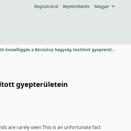
Regisztráció
Bejelentkezés
Magyar
A diverzitás és a kaszálás közötti összefüggés a Börzsöny hegység tisztított gyepterületein
ított gyepterületein
ds are rarely seen This is an unfortunate fact