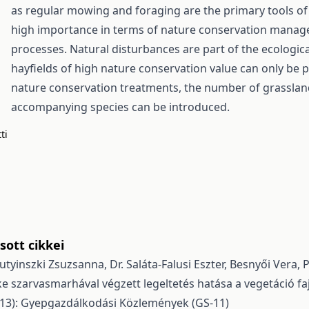
as regular mowing and foraging are the primary tools of
high importance in terms of nature conservation manage
processes. Natural disturbances are part of the ecologi
hayfields of high nature conservation value can only b
nature conservation treatments, the number of grasslan
accompanying species can be introduced.
ti
ott cikkei
utyinszki Zsuzsanna, Dr. Saláta-Falusi Eszter, Besnyői Vera,
 szarvasmarhával végzett legeltetés hatása a vegetáció faj
013): Gyepgazdálkodási Közlemények (GS-11)