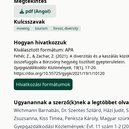
Megtekintés
pdf (Angol)
Kulcsszavak
mowing
tourism
forest, diversity
Hogyan hivatkozzuk
Kiválasztott formátum:
APA
Fehér, Z., & Zachar, Z. (2021). A diverzitás és a kaszálás közöt
összefüggés a Börzsöny hegység tisztított gyepterületein.
Gyepgazdálkodási Közlemények
,
19
(1), 17-20.
https://doi.org/10.55725/gygk/2021/19/1/10120
Hivatkozási formátumok
Ugyanannak a szerző(k)nek a legtöbbet olvas
Wichmann Barnabás, Dr. Szentes Szilárd, Házi Judit, S
Zsuzsanna, Kiss Tímea, Penksza Károly,
Magyar szürke
Gyepgazdálkodási Közlemények: Évf. 11 szám 1-2 (2