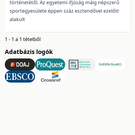
történetétől. Az egyetemi ifjúság máig népszerű
sportegyesülete éppen száz esztendővel ezelőtt
alakult
1 - 1 a 1 tételből
Adatbázis logók