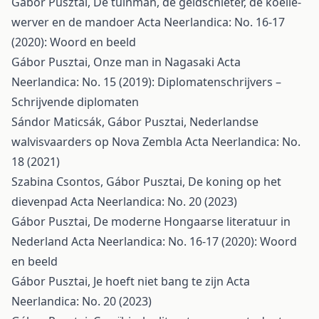
Gábor Pusztai,
De tuinman, de geldschieter, de koelie-
werver en de mandoer
Acta Neerlandica: No. 16-17
(2020): Woord en beeld
Gábor Pusztai,
Onze man in Nagasaki
Acta
Neerlandica: No. 15 (2019): Diplomatenschrijvers –
Schrijvende diplomaten
Sándor Maticsák, Gábor Pusztai,
Nederlandse
walvisvaarders op Nova Zembla
Acta Neerlandica: No.
18 (2021)
Szabina Csontos, Gábor Pusztai,
De koning op het
dievenpad
Acta Neerlandica: No. 20 (2023)
Gábor Pusztai,
De moderne Hongaarse literatuur in
Nederland
Acta Neerlandica: No. 16-17 (2020): Woord
en beeld
Gábor Pusztai,
Je hoeft niet bang te zijn
Acta
Neerlandica: No. 20 (2023)