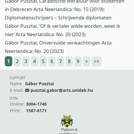
Gábor Pusztai,
Caraïbische literatuur voor studenten
in Debrecen
Acta Neerlandica: No. 15 (2019):
Diplomatenschrijvers – Schrijvende diplomaten
Gábor Pusztai,
‘Of ik vertaler wilde worden, weet ik
niet’
Acta Neerlandica: No. 20 (2023)
Gábor Pusztai,
Onvervulde verwachtingen
Acta
Neerlandica: No. 20 (2023)
1
2
3
4
5
6
7
8
9
>
>>
SUPPORT
Name
Gábor Pusztai
E-mail:
pusztai.gabor@arts.unideb.hu
ISSN
Online:
3004-1740
Print:
1587-8171