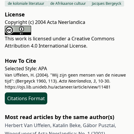
de koloniale literatuur
de Afrikaanse cultuur
Jacques Bergeyck
License
Copyright (c) 2004 Acta Neerlandica
This work is licensed under a
Creative Commons
Attribution 4.0 International License
.
How To Cite
Selected Style:
APA
Van Uffelen, H. (2004). "Wij zijn geen mensen van de nieuwe
tijd": (Bergeyck 1960, 113).
Acta Neerlandica
,
3
, 10-30.
https://ojs.lib.unideb.hu/actaneer/article/view/11481
Citations Format
Most read articles by the same author(s)
Herbert Van Uffelen, Katalin Beke, Gábor Pusztai,
Woord vooraf
Acta Neerlandica: No. 1 (2001)