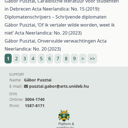
Gábor Pusztai,
Caraïbische literatuur voor studenten
in Debrecen
Acta Neerlandica: No. 15 (2019):
Diplomatenschrijvers – Schrijvende diplomaten
Gábor Pusztai,
‘Of ik vertaler wilde worden, weet ik
niet’
Acta Neerlandica: No. 20 (2023)
Gábor Pusztai,
Onvervulde verwachtingen
Acta
Neerlandica: No. 20 (2023)
1
2
3
4
5
6
7
8
9
>
>>
SUPPORT
Name
Gábor Pusztai
E-mail:
pusztai.gabor@arts.unideb.hu
ISSN
Online:
3004-1740
Print:
1587-8171