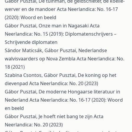
Gábor Pusztai,
De tuinman, de geldschieter, de koelie-
werver en de mandoer
Acta Neerlandica: No. 16-17
(2020): Woord en beeld
Gábor Pusztai,
Onze man in Nagasaki
Acta
Neerlandica: No. 15 (2019): Diplomatenschrijvers –
Schrijvende diplomaten
Sándor Maticsák, Gábor Pusztai,
Nederlandse
walvisvaarders op Nova Zembla
Acta Neerlandica: No.
18 (2021)
Szabina Csontos, Gábor Pusztai,
De koning op het
dievenpad
Acta Neerlandica: No. 20 (2023)
Gábor Pusztai,
De moderne Hongaarse literatuur in
Nederland
Acta Neerlandica: No. 16-17 (2020): Woord
en beeld
Gábor Pusztai,
Je hoeft niet bang te zijn
Acta
Neerlandica: No. 20 (2023)