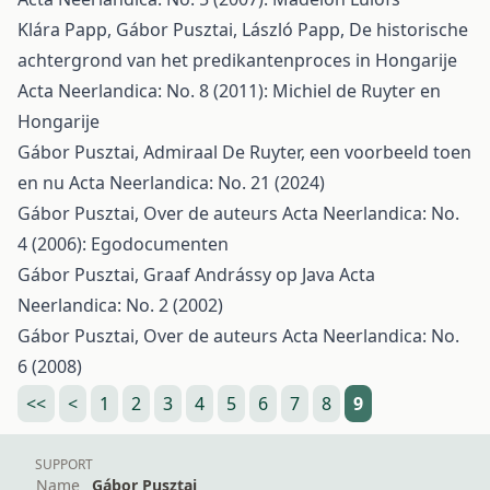
Klára Papp, Gábor Pusztai, László Papp,
De historische
achtergrond van het predikantenproces in Hongarije
Acta Neerlandica: No. 8 (2011): Michiel de Ruyter en
Hongarije
Gábor Pusztai,
Admiraal De Ruyter, een voorbeeld toen
en nu
Acta Neerlandica: No. 21 (2024)
Gábor Pusztai,
Over de auteurs
Acta Neerlandica: No.
4 (2006): Egodocumenten
Gábor Pusztai,
Graaf Andrássy op Java
Acta
Neerlandica: No. 2 (2002)
Gábor Pusztai,
Over de auteurs
Acta Neerlandica: No.
6 (2008)
<<
<
1
2
3
4
5
6
7
8
9
SUPPORT
Name
Gábor Pusztai