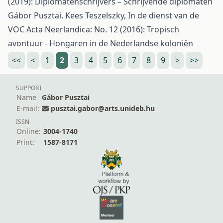
(2019): Diplomatenschrijvers – Schrijvende diplomaten
Gábor Pusztai, Kees Teszelszky,
In de dienst van de
VOC
Acta Neerlandica: No. 12 (2016): Tropisch
avontuur - Hongaren in de Nederlandse koloniën
<<
<
1
2
3
4
5
6
7
8
9
>
>>
SUPPORT
Name
Gábor Pusztai
E-mail:
pusztai.gabor@arts.unideb.hu
ISSN
Online:
3004-1740
Print:
1587-8171