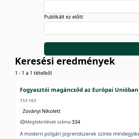
Publikált ez előtt
Keresési eredmények
1 - 1 a 1 tételből
Fogyasztói magáncsőd az Európai Unióban
153-163
Zoványi Nikolett
334
Megtekintések száma:
A modern polgári jogrendszerek szinte mindegyike ki