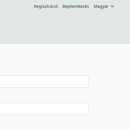
Regisztráció
Bejelentkezés
Magyar