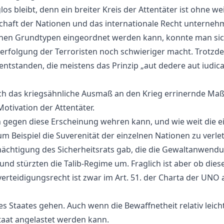
leibt, denn ein breiter Kreis der Attentäter ist ohne weite
schaft der Nationen und das internationale Recht unterneh
en Grundtypen eingeordnet werden kann, konnte man sich 
e Verfolgung der Terroristen noch schwieriger macht. Trot
tstanden, die meistens das Prinzip „aut dedere aut iudica
lich das kriegsähnliche Ausmaß an den Krieg errinernde Maß
otivation der Attentäter.
h gegen diese Erscheinung wehren kann, und wie weit die e
m Beispiel die Suverenität der einzelnen Nationen zu verlet
ächtigung des Sicherheitsrats gab, die die Gewaltanwendung
nd stürzten die Talib-Regime um. Fraglich ist aber ob dies
erteidigungsrecht ist zwar im Art. 51. der Charta der UNO a
Staates gehen. Auch wenn die Bewaffnetheit relativ leicht fes
Staat angelastet werden kann.