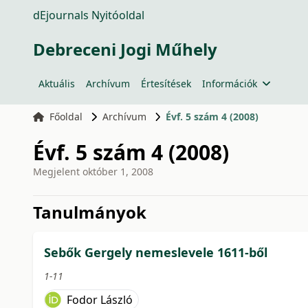
dEjournals Nyitóoldal
Debreceni Jogi Műhely
Aktuális
Archívum
Értesítések
Információk
Főoldal
Archívum
Évf. 5 szám 4 (2008)
Évf. 5 szám 4 (2008)
Megjelent
október 1, 2008
issue.tableOfContents6a7
Tanulmányok
Sebők Gergely nemeslevele 1611-ből
1-11
Fodor László