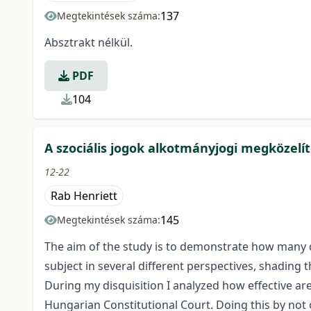
137
Megtekintések száma:
Absztrakt nélkül.
PDF
104
A szociális jogok alkotmányjogi megközelí
12-22
Rab Henriett
145
Megtekintések száma:
The aim of the study is to demonstrate how many di
subject in several different perspectives, shading t
During my disquisition I analyzed how effective are
Hungarian Constitutional Court. Doing this by not 