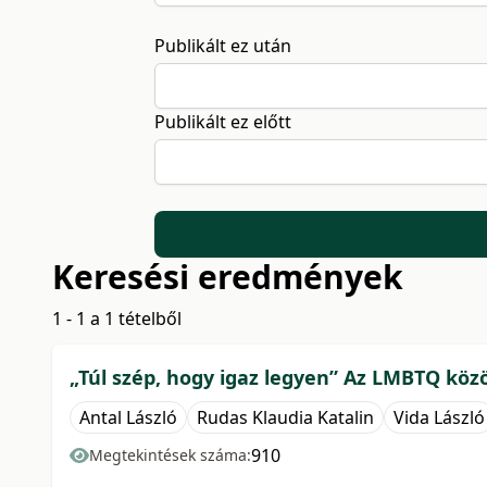
Publikált ez után
Publikált ez előtt
Keresési eredmények
1 - 1 a 1 tételből
„Túl szép, hogy igaz legyen” Az LMBTQ köz
Antal László
Rudas Klaudia Katalin
Vida László
910
Megtekintések száma: