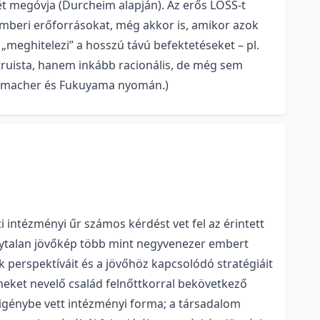
ét megóvja (Durcheim alapján). Az erős LOSS-t
emberi erőforrásokat, még akkor is, amikor azok
meghitelezi” a hosszú távú befektetéseket – pl.
ltruista, hanem inkább racionális, de még sem
chumacher és Fukuyama nyomán.)
intézményi űr számos kérdést vet fel az érintett
onytalan jövőkép több mint negyvenezer embert
 perspektíváit és a jövőhöz kapcsolódó stratégiáit
rmeket nevelő család felnőttkorral bekövetkező
 igénybe vett intézményi forma; a társadalom