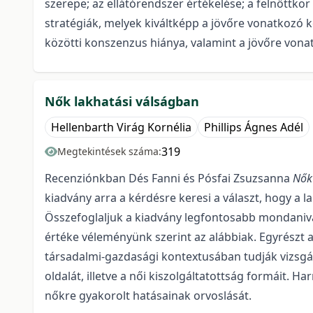
szerepe; az ellátórendszer értékelése; a felnőttk
stratégiák, melyek kiváltképp a jövőre vonatkozó k
közötti konszenzus hiánya, valamint a jövőre von
Nők lakhatási válságban
Hellenbarth Virág Kornélia
Phillips Ágnes Adél
319
Megtekintések száma:
Recenziónkban Dés Fanni és Pósfai Zsuzsanna
Nők 
kiadvány arra a kérdésre keresi a választ, hogy a
Összefoglaljuk a kiadvány legfontosabb mondanivaló
értéke véleményünk szerint az alábbiak. Egyrészt 
társadalmi-gazdasági kontextusában tudják vizsgál
oldalát, illetve a női kiszolgáltatottság formáit.
nőkre gyakorolt hatásainak orvoslását.