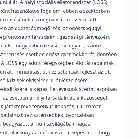
káját. A helyi szociális ellátórendszer (LOSS;
ájaként használatos fogalom, ebben a szektorban
 termelésének és megóvásának szervezett
ődően az egészségmegőrzés, az egészségügyi
 legfontosabb társadalmi, gazdasági tényezőért
tő első négy évben (családdal együtt) szinte
. De szerencsés esetben egész gyermekkorát, döntően
.) A LOSS egy adott téregységben élő társadalmak
 át, immunitást és rezisztenciát fejleszt az ott
 krízisek elviselésére, átvészelésére,
beindítására is képes. Feltevésünk szerint azonban
az esetben a helyi társadalmat, a közösséget
k játékterévé tehetik (tiltakozás) (Hirchman
társadalmak rezisztensebbek, gyorsabban
da beágyazott a munka világába (magas
int, alacsony az anómiaszint), képes arra, hogy