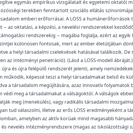
egítve egymás empirikus vizsgálatait és egyetemi oktatói mun
 közösségi terekben fenntartott szociális ellátás szinonim
társadalom emberi erőforrásai. A LOSS a humánerőforrások
t − az oktatási, a képzési, a nevelési rendszerekkel kezd
s támogatási rendszerekig − magába foglalja, ezért az egyik
i szintjei különösen fontosak, mert az ember életútjában dön
 illetve a helyi társadalmi cselekvések hatásával találkozik
yen az intézményi penetráció). (Lásd a LOSS-modell ábráját
jra és újra felépülő rendszerét jelenti, amely nemzedékeken
űködik, képessé teszi a helyi társadalmakat belső és külső
adva a társadalom megújítására, azaz innovatív folyamatok 
védi meg a társadalmakat a válságoktól. A válságok ebben 
thatják meg (menekülés), vagy radikális társadalmi mozgalma
nyan tud válaszolni, illetve az erős LOSS eredményeként a 
sadalomban, amelyben az aktív korúak mind magasabb hánya
 és nevelés intézményrendszere (magas az iskolázottsági sz