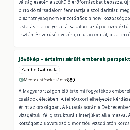
válság esetén a szűkülő erőforrásokat beossza, új
birtokló társadalom fenntartja a szolidaritást, m
pillanatnyilag nem kifizetődőek a helyi közösségb
oktatás –, amelyet a társadalom az új nemzedéktől
tisztán ésszerűség vezérli, miután morál, bizalo
Jövőkép – értelmi sérült emberek perspekt
Zámbó Gabriella
880
Megtekintések száma:
A Magyarországon élő értelmi fogyatékos emberek i
családok életében. A felnőttkori elhelyezés kérd
érint az országban. A kutatás során a Debrecenben
vizsgáltuk, félig strukturált interjúkat alkalmazv
kétségeit a következő dimenziók vizsgálatán keres