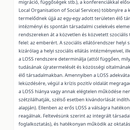
migráció, függőségek stb.), a konferenciákkal elős
Local Organisation of Social Services) többnyire a
termelődnek újjá az egy-egy adott területen élő 
intézményi és spontán társadalmi cselekvés elemei
rendszereken át a közvetlen és közvetett szociáli
felel: az emberért. A szociális ellátórendszer hely
kizárólag a helyi szociális ellátás intézményeivel,
a LOSS rendszere determinálja (attól függően, mil
tudásának újratermelését és közösségi oltalmának ú
élő társadalmakban. Amennyiben a LOSS adekvátan m
leküzdésére, végül a krízis pozitív oldalát megrag
a LOSS hiánya vagy annak elégtelen működése nem 
szétzilálhatják, szélső esetben kivándorlását indí
alapján). Ellenben az erős LOSS a válságra hatéko
reagálnak. Feltevésünk szerint az integrált tár
foglalkoztatás), és hatékonyan működik az oktatás