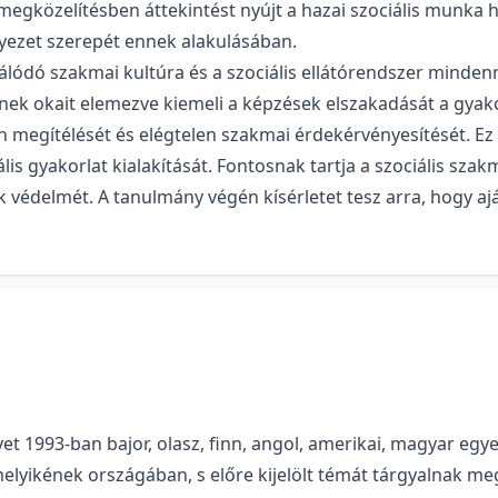
gközelítésben áttekintést nyújt a hazai szociális munka h
nyezet szerepét ennek alakulásában.
lódó szakmai kultúra és a szociális ellátórendszer minden
nnek okait elemezve kiemeli a képzések elszakadását a gyako
n megítélését és elégtelen szakmai érdekérvényesítését. E
is gyakorlat kialakítását. Fontosnak tartja a szociális sz
ak védelmét. A tanulmány végén kísérletet tesz arra, hogy 
t 1993-ban bajor, olasz, finn, angol, amerikai, magyar eg
melyikének országában, s előre kijelölt témát tárgyalnak me