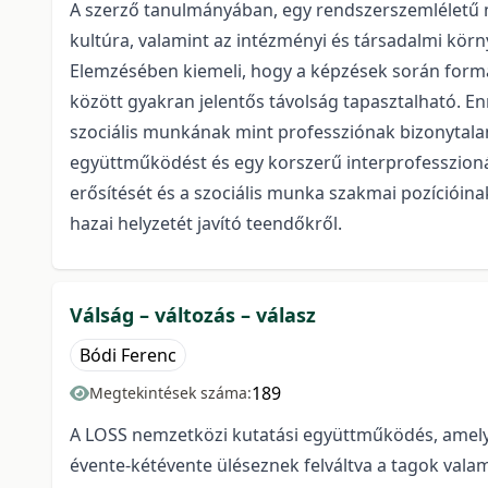
A szerző tanulmányában, egy rendszerszemléletű me
kultúra, valamint az intézményi és társadalmi kör
Elemzésében kiemeli, hogy a képzések során formá
között gyakran jelentős távolság tapasztalható. E
szociális munkának mint professziónak bizonytala
együttműködést és egy korszerű interprofesszionál
erősítését és a szociális munka szakmai pozícióin
hazai helyzetét javító teendőkről.
Válság – változás – válasz
Bódi Ferenc
189
Megtekintések száma:
A LOSS nemzetközi kutatási együttműködés, amelye
évente-kétévente üléseznek felváltva a tagok vala