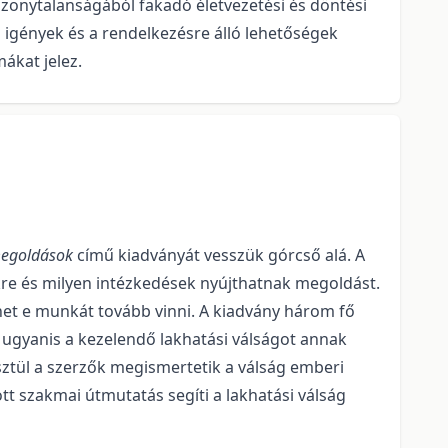
izonytalanságából fakadó életvezetési és döntési
i igények és a rendelkezésre álló lehetőségek
ákat jelez.
 megoldások
című kiadványát vesszük górcső alá. A
kre és milyen intézkedések nyújthatnak megoldást.
ehet e munkát tovább vinni. A kiadvány három fő
l ugyanis a kezelendő lakhatási válságot annak
sztül a szerzők megismertetik a válság emberi
tt szakmai útmutatás segíti a lakhatási válság