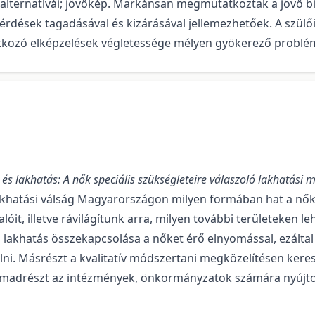
or alternatívái; jövőkép. Markánsan megmutatkoztak a jövő b
érdések tagadásával és kizárásával jellemezhetőek. A szülő
atkozó elképzelések végletessége mélyen gyökerező problém
és lakhatás: A nők speciális szükségleteire válaszoló lakhatási
 lakhatási válság Magyarországon milyen formában hat a nő
it, illetve rávilágítunk arra, milyen további területeken l
a lakhatás összekapcsolása a nőket érő elnyomással, ezálta
ni. Másrészt a kvalitatív módszertani megközelítésen kere
 Harmadrészt az intézmények, önkormányzatok számára nyújto