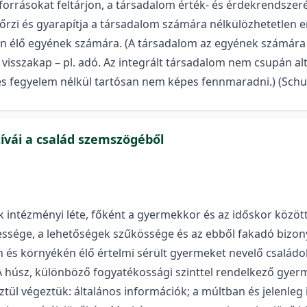
 forrásokat feltárjon, a társadalom érték- és érdekrendszer
egőrzi és gyarapítja a társadalom számára nélkülözhetetlen 
en élő egyének számára. (A társadalom az egyének számára „
 visszakap – pl. adó. Az integrált társadalom nem csupán a
m és fegyelem nélkül tartósan nem képes fennmaradni.) (S
ívái a család szemszögéből
ntézményi léte, főként a gyermekkor és az időskor közötti 
ésessége, a lehetőségek szűkössége és az ebből fakadó biz
 és környékén élő értelmi sérült gyermeket nevelő családok
a. A húsz, különböző fogyatékossági szinttel rendelkező gye
ztül végeztük: általános információk; a múltban és jelenleg