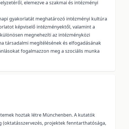
elyzetéről, elemezve a szakmai és intézményi
napi gyakorlatát meghatározó intézményi kultúra
rlatot képviselő intézményektől, valamint a
z különösen megnehezíti az intézményközi
akma társadalmi megítélésének és elfogadásának
ajánlásokat fogalmazzon meg a szociális munka
yetemek hoztak létre Münchenben. A kutatók
g (oktatásszervezés, projektek fenntarthatósága,