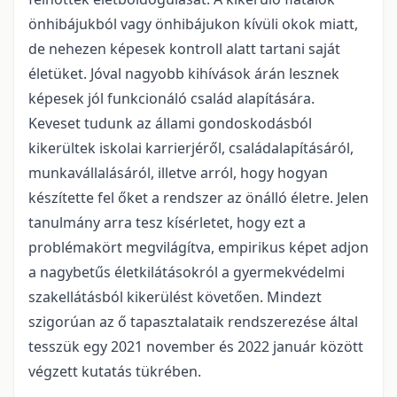
önhibájukból vagy önhibájukon kívüli okok miatt,
de nehezen képesek kontroll alatt tartani saját
életüket. Jóval nagyobb kihívások árán lesznek
képesek jól funkcionáló család alapítására.
Keveset tudunk az állami gondoskodásból
kikerültek iskolai karrierjéről, családalapításáról,
munkavállalásáról, illetve arról, hogy hogyan
készítette fel őket a rendszer az önálló életre. Jelen
tanulmány arra tesz kísérletet, hogy ezt a
problémakört megvilágítva, empirikus képet adjon
a nagybetűs életkilátásokról a gyermekvédelmi
szakellátásból kikerülést követően. Mindezt
szigorúan az ő tapasztalataik rendszerezése által
tesszük egy 2021 november és 2022 január között
végzett kutatás tükrében.