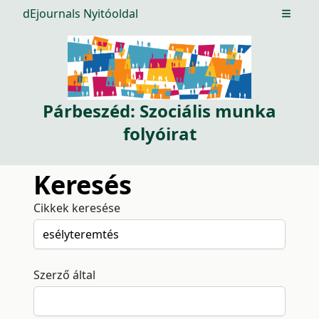
dEjournals Nyitóoldal
Open m
Párbeszéd: Szociális munka
folyóirat
Keresés
Cikkek keresése
Szerző által