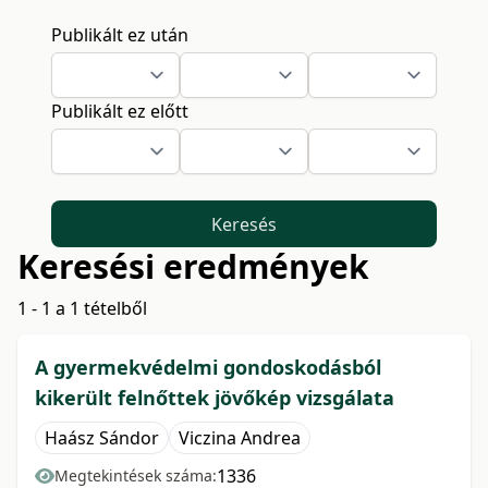
Publikált ez után
Publikált ez előtt
Keresés
Keresési eredmények
1 - 1 a 1 tételből
A gyermekvédelmi gondoskodásból
kikerült felnőttek jövőkép vizsgálata
Haász Sándor
Viczina Andrea
1336
Megtekintések száma: