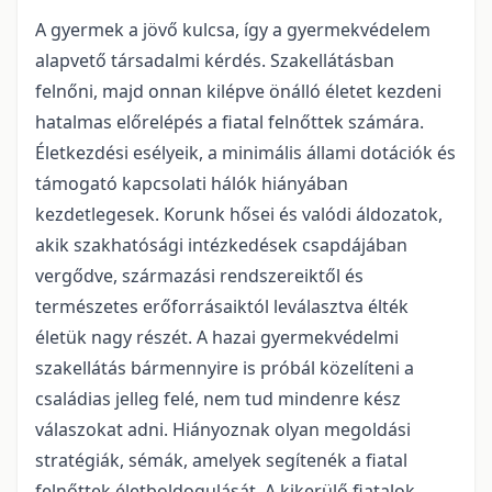
A gyermek a jövő kulcsa, így a gyermekvédelem
alapvető társadalmi kérdés. Szakellátásban
felnőni, majd onnan kilépve önálló életet kezdeni
hatalmas előrelépés a fiatal felnőttek számára.
Életkezdési esélyeik, a minimális állami dotációk és
támogató kapcsolati hálók hiányában
kezdetlegesek. Korunk hősei és valódi áldozatok,
akik szakhatósági intézkedések csapdájában
vergődve, származási rendszereiktől és
természetes erőforrásaiktól leválasztva élték
életük nagy részét. A hazai gyermekvédelmi
szakellátás bármennyire is próbál közelíteni a
családias jelleg felé, nem tud mindenre kész
válaszokat adni. Hiányoznak olyan megoldási
stratégiák, sémák, amelyek segítenék a fiatal
felnőttek életboldogulását. A kikerülő fiatalok