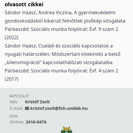
olvasott cikkei
Sándor Haász, Andrea Viczina,
A gyermekvédelmi
gondoskodásból kikerült felnőttek jövőkép vizsgálata
Párbeszéd: Szociális munka folyóirat: Évf. 9 szám 2
(2022)
Sándor Haász,
Családi és szociális kapcsolatok a
nyugati határszélen: Módszertani kitekintés a belső
„kliensmigráció” kapcsolathálózati vizsgálataiba
Párbeszéd: Szociális munka folyóirat: Évf. 4 szám 2
(2017)
KAPCSOLAT
Név
Kristóf Zsolt
E-mail:
kristof.zsolt@foh.unideb.hu
ISSN
Online:
2416-0474