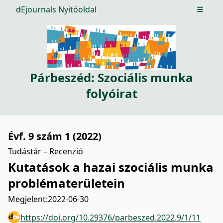
dEjournals Nyitóoldal
Open m
Párbeszéd: Szociális munka
folyóirat
Évf. 9 szám 1 (2022)
Tudástár – Recenzió
Kutatások a hazai szociális munka
problématerületein
Megjelent:
2022-06-30
https://doi.org/10.29376/parbeszed.2022.9/1/11