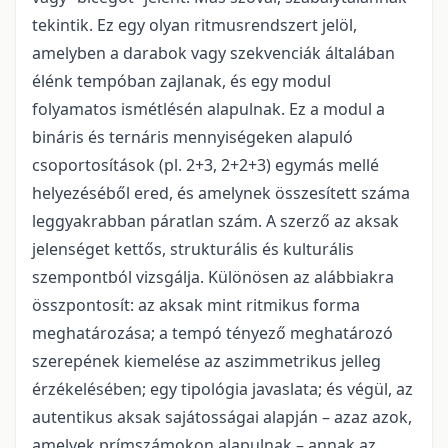
tekintik. Ez egy olyan ritmusrendszert jelöl,
amelyben a darabok vagy szekvenciák általában
élénk tempóban zajlanak, és egy modul
folyamatos ismétlésén alapulnak. Ez a modul a
bináris és ternáris mennyiségeken alapuló
csoportosítások (pl. 2+3, 2+2+3) egymás mellé
helyezéséből ered, és amelynek összesített száma
leggyakrabban páratlan szám. A szerző az aksak
jelenséget kettős, strukturális és kulturális
szempontból vizsgálja. Különösen az alábbiakra
összpontosít: az aksak mint ritmikus forma
meghatározása; a tempó tényező meghatározó
szerepének kiemelése az aszimmetrikus jelleg
érzékelésében; egy tipológia javaslata; és végül, az
autentikus aksak sajátosságai alapján – azaz azok,
amelyek prímszámokon alapulnak – annak az