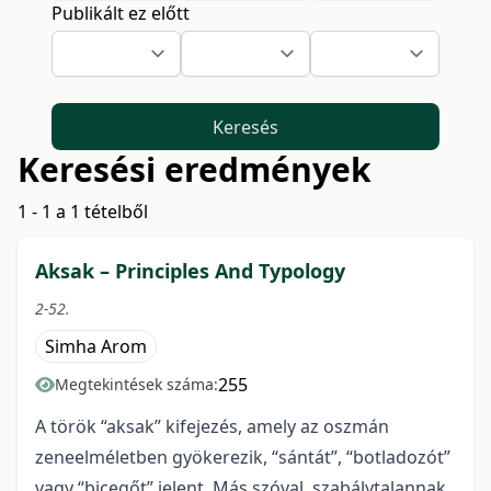
Publikált ez előtt
Keresés
Keresési eredmények
1 - 1 a 1 tételből
Aksak – Principles And Typology
2-52.
Simha Arom
255
Megtekintések száma:
A török “aksak” kifejezés, amely az oszmán
zeneelméletben gyökerezik, “sántát”, “botladozót”
vagy “bicegőt” jelent. Más szóval, szabálytalannak