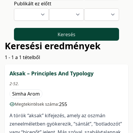
Publikált ez előtt
Keresés
Keresési eredmények
1 - 1 a 1 tételből
Aksak – Principles And Typology
2-52.
Simha Arom
255
Megtekintések száma:
A török “aksak” kifejezés, amely az oszmán
zeneelméletben gyökerezik, “sántát”, “botladozót”
vagy “bicegőt” jelent. Más szóval, szabálytalannak