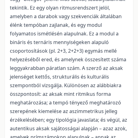
tekintik. Ez egy olyan ritmusrendszert jelöl,
amelyben a darabok vagy szekvenciák általában
élénk tempóban zajlanak, és egy modul
folyamatos ismétlésén alapulnak. Ez a modul a
bináris és ternáris mennyiségeken alapuló
csoportosítások (pl. 2+3, 2+2+3) egymás mellé
helyezéséből ered, és amelynek összesített száma
leggyakrabban páratlan szám. A szerző az aksak
jelenséget kettős, strukturális és kulturális
szempontból vizsgálja. Különösen az alábbiakra
összpontosít: az aksak mint ritmikus forma
meghatározása; a tempó tényező meghatározó
szerepének kiemelése az aszimmetrikus jelleg
érzékelésében; egy tipológia javaslata; és végül, az
autentikus aksak sajátosságai alapján – azaz azok,
amelyek prímszámokon alapulnak – annak az