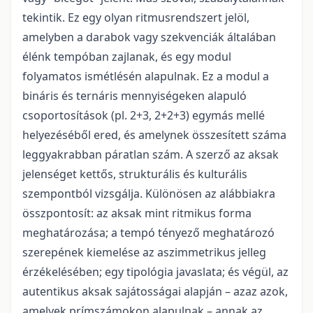
tekintik. Ez egy olyan ritmusrendszert jelöl,
amelyben a darabok vagy szekvenciák általában
élénk tempóban zajlanak, és egy modul
folyamatos ismétlésén alapulnak. Ez a modul a
bináris és ternáris mennyiségeken alapuló
csoportosítások (pl. 2+3, 2+2+3) egymás mellé
helyezéséből ered, és amelynek összesített száma
leggyakrabban páratlan szám. A szerző az aksak
jelenséget kettős, strukturális és kulturális
szempontból vizsgálja. Különösen az alábbiakra
összpontosít: az aksak mint ritmikus forma
meghatározása; a tempó tényező meghatározó
szerepének kiemelése az aszimmetrikus jelleg
érzékelésében; egy tipológia javaslata; és végül, az
autentikus aksak sajátosságai alapján – azaz azok,
amelyek prímszámokon alapulnak – annak az