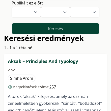
Publikált ez előtt
Keresés
Keresési eredmények
1 - 1 a 1 tételből
Aksak – Principles And Typology
2-52.
Simha Arom
257
Megtekintések száma:
A török “aksak” kifejezés, amely az oszmán
zeneelméletben gyökerezik, “sántát”, “botladozót”
vagy “bicegőt” jelent. Más szóval, szabálytalannak