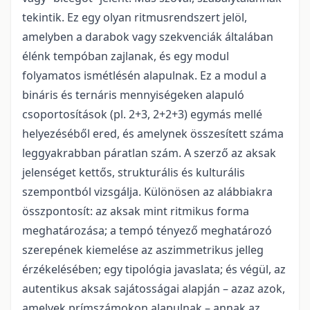
tekintik. Ez egy olyan ritmusrendszert jelöl,
amelyben a darabok vagy szekvenciák általában
élénk tempóban zajlanak, és egy modul
folyamatos ismétlésén alapulnak. Ez a modul a
bináris és ternáris mennyiségeken alapuló
csoportosítások (pl. 2+3, 2+2+3) egymás mellé
helyezéséből ered, és amelynek összesített száma
leggyakrabban páratlan szám. A szerző az aksak
jelenséget kettős, strukturális és kulturális
szempontból vizsgálja. Különösen az alábbiakra
összpontosít: az aksak mint ritmikus forma
meghatározása; a tempó tényező meghatározó
szerepének kiemelése az aszimmetrikus jelleg
érzékelésében; egy tipológia javaslata; és végül, az
autentikus aksak sajátosságai alapján – azaz azok,
amelyek prímszámokon alapulnak – annak az