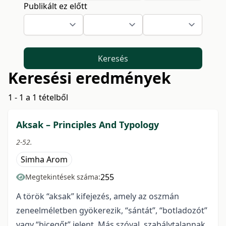
Publikált ez előtt
Keresés
Keresési eredmények
1 - 1 a 1 tételből
Aksak – Principles And Typology
2-52.
Simha Arom
255
Megtekintések száma:
A török “aksak” kifejezés, amely az oszmán
zeneelméletben gyökerezik, “sántát”, “botladozót”
vagy “bicegőt” jelent. Más szóval, szabálytalannak