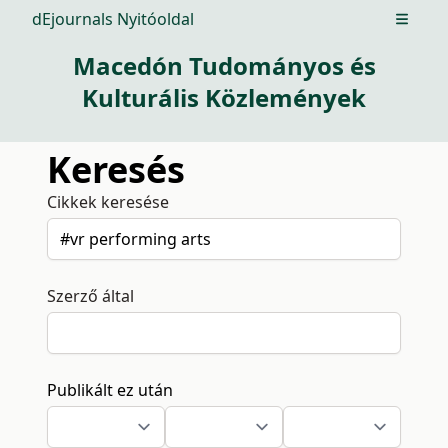
dEjournals Nyitóoldal
Open m
Macedón Tudományos és
Kulturális Közlemények
Keresés
Cikkek keresése
Szerző által
Publikált ez után