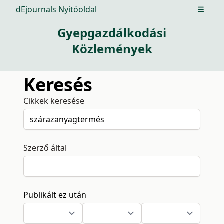
dEjournals Nyitóoldal
Open m
Gyepgazdálkodási
Közlemények
Keresés
Cikkek keresése
Szerző által
Publikált ez után