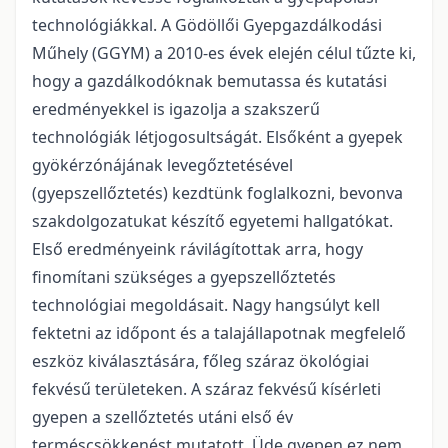
technológiákkal. A Gödöllői Gyepgazdálkodási
Műhely (GGYM) a 2010-es évek elején célul tűzte ki,
hogy a gazdálkodóknak bemutassa és kutatási
eredményekkel is igazolja a szakszerű
technológiák létjogosultságát. Elsőként a gyepek
gyökérzónájának levegőztetésével
(gyepszellőztetés) kezdtünk foglalkozni, bevonva
szakdolgozatukat készítő egyetemi hallgatókat.
Első eredményeink rávilágítottak arra, hogy
finomítani szükséges a gyepszellőztetés
technológiai megoldásait. Nagy hangsúlyt kell
fektetni az időpont és a talajállapotnak megfelelő
eszköz kiválasztására, főleg száraz ökológiai
fekvésű területeken. A száraz fekvésű kísérleti
gyepen a szellőztetés utáni első év
terméscsökkenést mutatott. Üde gyepen ez nem