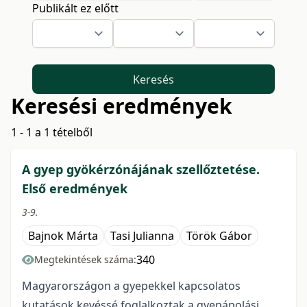
Publikált ez előtt
Keresés
Keresési eredmények
1 - 1 a 1 tételből
A gyep gyökérzónájának szellőztetése.
Első eredmények
3-9.
Bajnok Márta
Tasi Julianna
Török Gábor
340
Megtekintések száma:
Magyarországon a gyepekkel kapcsolatos
kutatások kevéssé foglalkoztak a gyepápolási