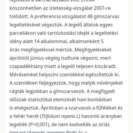
köszönhetően az ízletesség-vizsgálat 2007-re
tolódott. A preferencia vizsgálatot 48 gímszarvas
legeltetésével végeztük. A legelő állatok egyes
parcellákon való tartózkodási idejét a legeltetési
idény alatt 14 alkalommal, alkalmanként 5
órás megfigyeléssel mértük. Megfigyeléseket
áprilistól június végéig tudtunk végezni, mert
csapadékhiány miatt a legelő teljesen kiszáradt.
Méréseinket helyszíni szemlékkel egészítettük ki.
A szemléken feljegyeztük, hogy melyik növényeket
rágták legjobban a gímszarvasok. A megfigyelt
időszak statisztikai elemzését havi bontásban
is elvégeztük. Áprilisban a szarvasok a fűféléket és
a fehér herét (
Trifolium repens L
) hasonló arányban
legelték (P<0,001), de nem kedvelték az óriás
tippant (
Agrostis gigantea Roth
) és a