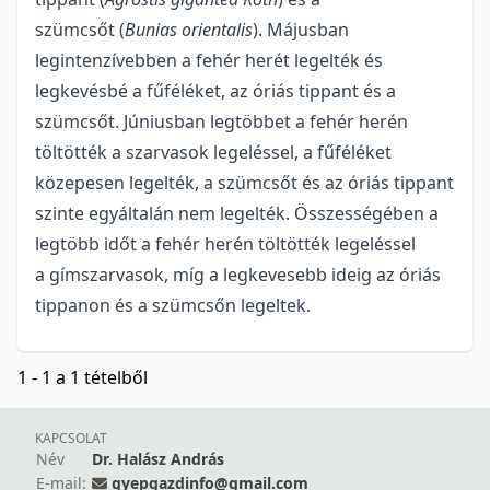
szümcsőt (
Bunias orientalis
). Májusban
legintenzívebben a fehér herét legelték és
legkevésbé a fűféléket, az óriás tippant és a
szümcsőt. Júniusban legtöbbet a fehér herén
töltötték a szarvasok legeléssel, a fűféléket
közepesen legelték, a szümcsőt és az óriás tippant
szinte egyáltalán nem legelték. Összességében a
legtöbb időt a fehér herén töltötték legeléssel
a gímszarvasok, míg a legkevesebb ideig az óriás
tippanon és a szümcsőn legeltek.
1 - 1 a 1 tételből
KAPCSOLAT
Név
Dr. Halász András
E-mail:
gyepgazdinfo@gmail.com