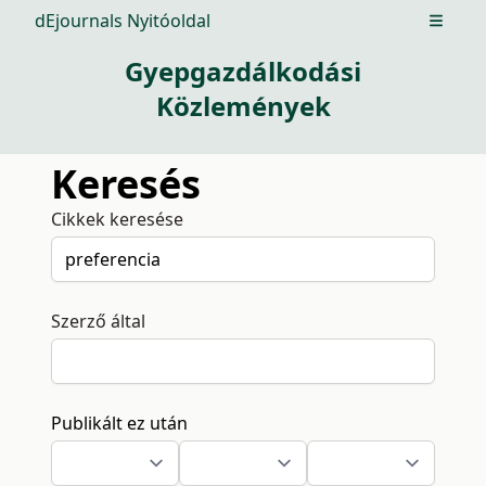
dEjournals Nyitóoldal
Open m
Gyepgazdálkodási
Közlemények
Keresés
Cikkek keresése
Szerző által
Publikált ez után