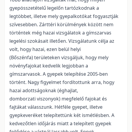
gyepösszetételű legelőn tartózkodnak a
legtöbbet, illetve mely gyepalkotókat fogyasztják
szívesebben. Zárttéri körülmények között nem
történtek még hazai vizsgálatok a gímszarvas
legelési szokásait illetően. Vizsgálatunk célja az
volt, hogy hazai, ezen belül helyi
(Bőszénfa) területeken vizsgáljuk, hogy mely
növényfajokat kedvelik legjobban a
gímszarvasok. A gyepek telepítése 2005-ben
történt. Nagy figyelmet fordítottunk arra, hogy
hazai adottságoknak (éghajlat,
domborzati viszonyok) megfelelő fajokat és
fajtákat válasszunk. Hétféle gyepet, illetve
gyepkeveréket telepítettünk két ismétlésben. A
kedvezőtlen időjárás miatt a telepített gyepek
fejlődése a vártnál lassabb volt. Ennek