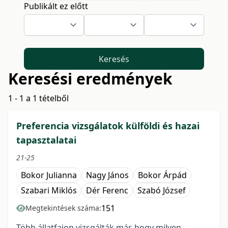
Publikált ez előtt
Keresés
Keresési eredmények
1 - 1 a 1 tételből
Preferencia vizsgálatok külföldi és hazai
tapasztalatai
21-25
Bokor Julianna
Nagy János
Bokor Árpád
Szabari Miklós
Dér Ferenc
Szabó József
151
Megtekintések száma:
Több állatfajon vizsgálták már, hogy milyen